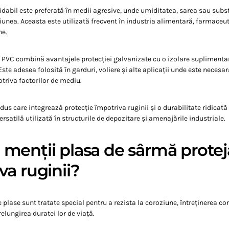
xidabil este preferată în medii agresive, unde umiditatea, sarea sau sub
iunea. Aceasta este utilizată frecvent în industria alimentară, farmaceuti
ne.
 PVC combină avantajele protecției galvanizate cu o izolare suplimentar
 Este adesea folosită în garduri, voliere și alte aplicații unde este necesar
riva factorilor de mediu.
us care integrează protecție împotriva ruginii și o durabilitate ridicată
versatilă utilizată în structurile de depozitare și amenajările industriale.
menții plasa de sârmă protej
va ruginii?
e plase sunt tratate special pentru a rezista la coroziune, întreținerea co
elungirea duratei lor de viață.