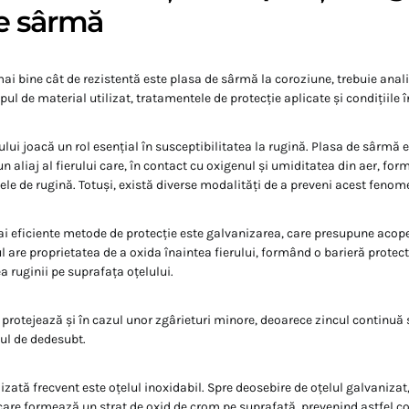
e sârmă
mai bine cât de rezistentă este plasa de sârmă la coroziune, trebuie ana
ipul de material utilizat, tratamentele de protecție aplicate și condițiile 
ui joacă un rol esențial în susceptibilitatea la rugină. Plasa de sârmă 
 un aliaj al fierului care, în contact cu oxigenul și umiditatea din aer, for
e de rugină. Totuși, există diverse modalități de a preveni acest fenom
ai eficiente metode de protecție este galvanizarea, care presupune acop
ul are proprietatea de a oxida înaintea fierului, formând o barieră protec
 ruginii pe suprafața oțelului.
t protejează și în cazul unor zgârieturi minore, deoarece zincul continuă 
ul de dedesubt.
lizată frecvent este oțelul inoxidabil. Spre deosebire de oțelul galvanizat
are formează un strat de oxid de crom pe suprafață, prevenind astfel co