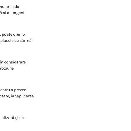
umularea de
ă și detergent
 poate oferi o
u plasele de sârmă
în considerare.
oroziune
pentru a preveni
ctate, iar aplicarea
alizată și de