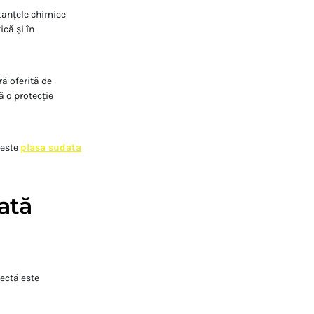
stanțele chimice
că și în
ă oferită de
ă o protecție
 este
plasa sudata
ată
rectă este