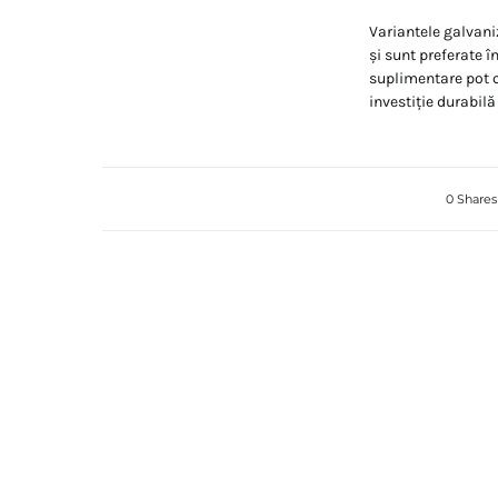
Variantele galvani
și sunt preferate î
suplimentare pot c
investiție durabilă 
0 Shares