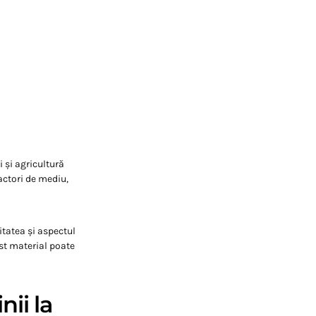
i și agricultură
actori de mediu,
tatea și aspectul
st material poate
nii la