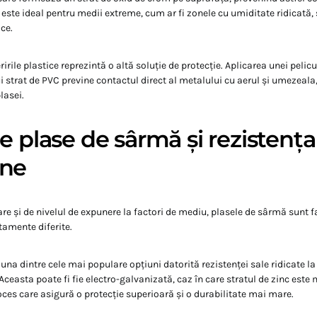
este ideal pentru medii extreme, cum ar fi zonele cu umiditate ridicată,
ce.
rile plastice reprezintă o altă soluție de protecție. Aplicarea unei pelic
i strat de PVC previne contactul direct al metalului cu aerul și umezeala
lasei.
e plase de sârmă și rezistența 
une
zare și de nivelul de expunere la factori de mediu, plasele de sârmă sunt f
tamente diferite.
una dintre cele mai populare opțiuni datorită rezistenței sale ridicate la
 Aceasta poate fi fie electro-galvanizată, caz în care stratul de zinc este m
oces care asigură o protecție superioară și o durabilitate mai mare.