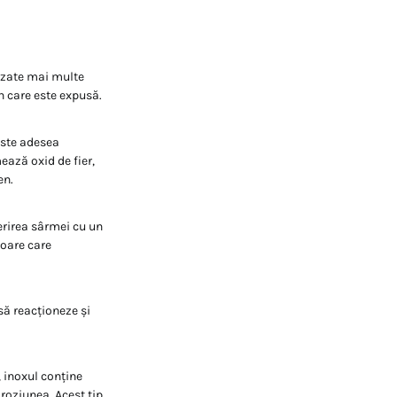
lizate mai multe
în care este expusă.
este adesea
mează oxid de fier,
en.
erirea sârmei cu un
toare care
să reacționeze și
, inoxul conține
roziunea. Acest tip