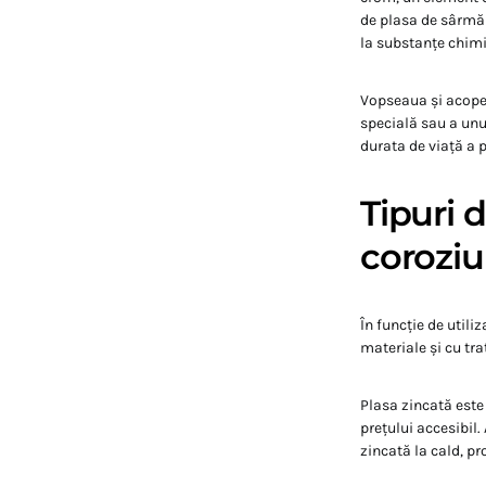
de plasa de sârmă 
la substanțe chimi
Vopseaua și acoperi
specială sau a unu
durata de viață a p
Tipuri d
corozi
În funcție de utili
materiale și cu tra
Plasa zincată este 
prețului accesibil.
zincată la cald, pr