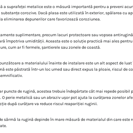
că a suprafeței metalice este o măsură importantă pentru a preveni ac
 substanțe corozive. Dacă plasa este utilizată în exterior, spălarea cu ap
la eliminarea depunerilor care favorizează coroziunea.
tamente suplimentare, precum lacuri protectoare sau vopsea antirugină,
ră împotriva umidității. Aceasta este o soluție practică mai ales pentr
dure, cum ar fi fermele, șantierele sau zonele de coastă.
unzătoare a materialului înainte de instalare este un alt aspect de luat 
ă este păstrată într-un loc umed sau direct expus la ploaie, riscul de c
emnificativ.
par puncte de rugină, acestea trebuie îndepărtate cât mai repede posibil 
. O perie metalică sau un abraziv ușor pot ajuta la curățarea zonelor afe
cție după curățare va reduce riscul reapariției ruginii.
de sârmă la rugină depinde în mare măsură de materialul din care este re
ate.