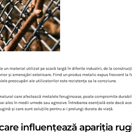
 un material utilizat pe scară largă în diferite industrii, de la construcți
erior și amenajări exterioare. Fiind un produs metalic expus frecvent la f
lele preocupări ale utilizatorilor este rezistența sa la coroziune.
natural care afectează metalele feruginoase, poate compromite durabili
ai ales în medii umede sau agresive. Întrebarea esențială este dacă ace
 rugină și care sunt soluțiile pentru a-i prelungi durata de viață.
care influențează apariția rugi