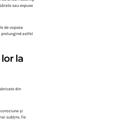
 sărate sau expuse
ule de vopsea
, prelungind astfel
lor la
abricate din
 coroziune și
ai subțire, fie