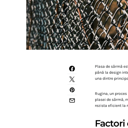
Plasa de sârmă este
până la design int
una dintre principa
Rugina, un proces 
plasei de sârmă, m
rezista eficient la
Factori 