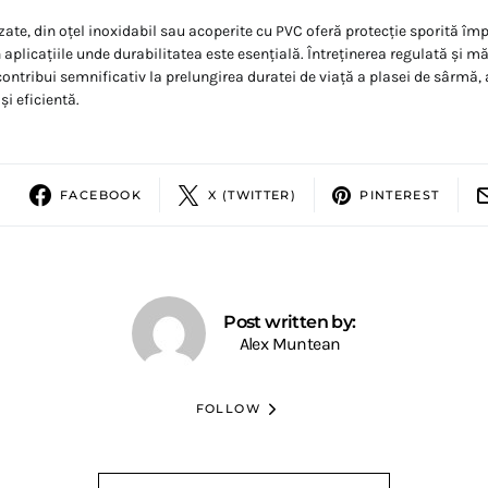
zate, din oțel inoxidabil sau acoperite cu PVC oferă protecție sporită împ
n aplicațiile unde durabilitatea este esențială. Întreținerea regulată și m
ontribui semnificativ la prelungirea duratei de viață a plasei de sârmă, 
și eficientă.
FACEBOOK
X (TWITTER)
PINTEREST
Post written by:
Alex Muntean
FOLLOW