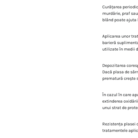
Curățarea periodi
murdărie, praf sau
blând poate ajuta 
Aplicarea unor tra
barieră suplimenta
utilizate în medii 
Depozitarea coresp
Dacă plasa de sârm
prematură crește s
În cazul în care a
extinderea oxidării
unui strat de prote
Rezistența plasei 
tratamentele aplic