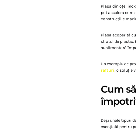
Plasa din oțel ino
pot accelera coroz
construcțiile mari
Plasa acoperită cu
stratul de plastic.
suplimentară împot
Un exemplu de prod
rafturi
, o soluție 
Cum să 
împotri
Deși unele tipuri d
esențială pentru pr