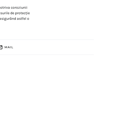
otriva coroziunii
ăsurile de protecție
asigurând astfel o
MAIL