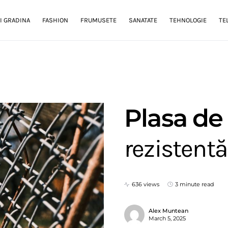
I GRADINA
FASHION
FRUMUSETE
SANATATE
TEHNOLOGIE
TE
Plasa de
rezistentă
636 views
3 minute read
Alex Muntean
March 5, 2025