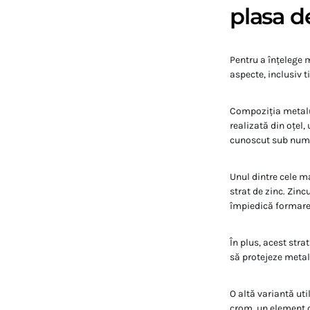
plasa d
Pentru a înțelege 
aspecte, inclusiv t
Compoziția metalul
realizată din oțel,
cunoscut sub numel
Unul dintre cele m
strat de zinc. Zinc
împiedică formarea
În plus, acest stra
să protejeze metal
O altă variantă uti
crom, un element c