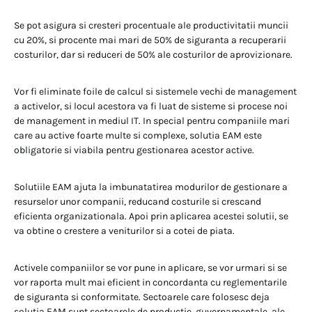
Se pot asigura si cresteri procentuale ale productivitatii muncii
cu 20%, si procente mai mari de 50% de siguranta a recuperarii
costurilor, dar si reduceri de 50% ale costurilor de aprovizionare.
Vor fi eliminate foile de calcul si sistemele vechi de management
a activelor, si locul acestora va fi luat de sisteme si procese noi
de management in mediul IT. In special pentru companiile mari
care au active foarte multe si complexe, solutia EAM este
obligatorie si viabila pentru gestionarea acestor active.
Solutiile EAM ajuta la imbunatatirea modurilor de gestionare a
resurselor unor companii, reducand costurile si crescand
eficienta organizationala. Apoi prin aplicarea acestei solutii, se
va obtine o crestere a veniturilor si a cotei de piata.
Activele companiilor se vor pune in aplicare, se vor urmari si se
vor raporta mult mai eficient in concordanta cu reglementarile
de siguranta si conformitate. Sectoarele care folosesc deja
solutia EAM sunt sectoarele de productie, guvernamentale, ale