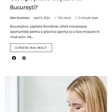
București?
Alex Muntean
April 9, 2024
1.1K views
2 minute read
Bucureștiul, capitala României, oferă numeroase
oportunități pentru a practica sportul și a face mișcare în
mod activ. De…
CITESTE MAI MULT