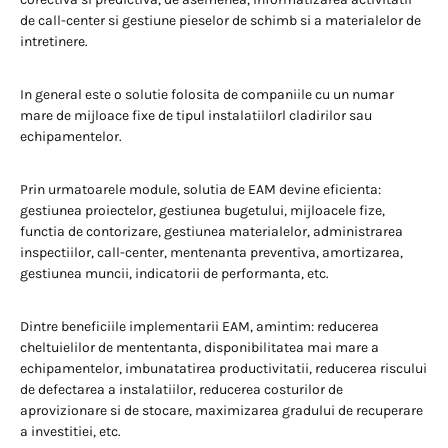
de call-center si gestiune pieselor de schimb si a materialelor de
intretinere.
In general este o solutie folosita de companiile cu un numar
mare de mijloace fixe de tipul instalatiilorl cladirilor sau
echipamentelor.
Prin urmatoarele module, solutia de EAM devine eficienta:
gestiunea proiectelor, gestiunea bugetului, mijloacele fize,
functia de contorizare, gestiunea materialelor, administrarea
inspectiilor, call-center, mentenanta preventiva, amortizarea,
gestiunea muncii, indicatorii de performanta, etc.
Dintre beneficiile implementarii EAM, amintim: reducerea
cheltuielilor de mententanta, disponibilitatea mai mare a
echipamentelor, imbunatatirea productivitatii, reducerea riscului
de defectarea a instalatiilor, reducerea costurilor de
aprovizionare si de stocare, maximizarea gradului de recuperare
a investitiei, etc.