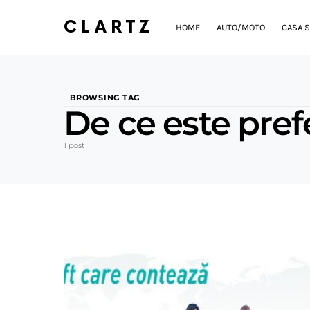
CLARTZ
HOME
AUTO/MOTO
CASA S
BROWSING TAG
De ce este pref
1 post