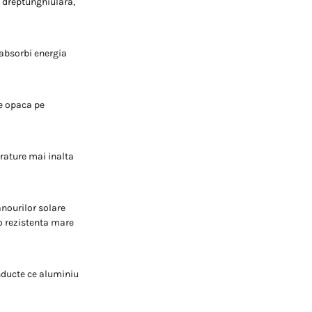
a dreptunghiulara,
 absorbi energia
te opaca pe
erature mai inalta
anourilor solare
 o rezistenta mare
nducte ce aluminiu