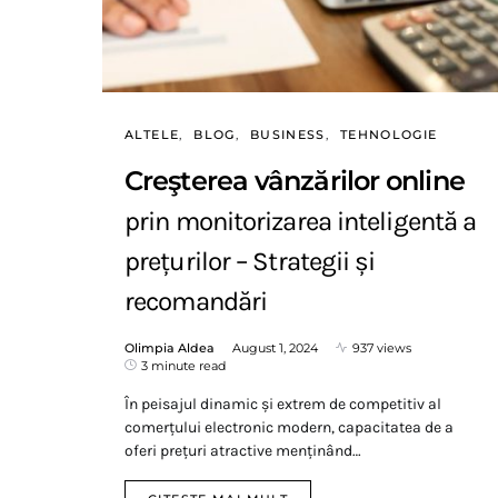
ALTELE
BLOG
BUSINESS
TEHNOLOGIE
Creşterea vânzărilor online
prin monitorizarea inteligentă a
prețurilor – Strategii și
recomandări
Olimpia Aldea
August 1, 2024
937 views
3 minute read
În peisajul dinamic și extrem de competitiv al
comerțului electronic modern, capacitatea de a
oferi prețuri atractive menținând…