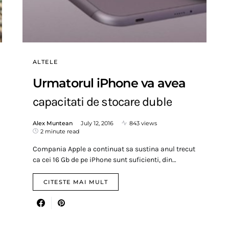
ALTELE
Urmatorul iPhone va avea
capacitati de stocare duble
Alex Muntean
July 12, 2016
843 views
2 minute read
Compania Apple a continuat sa sustina anul trecut
ca cei 16 Gb de pe iPhone sunt suficienti, din…
CITESTE MAI MULT