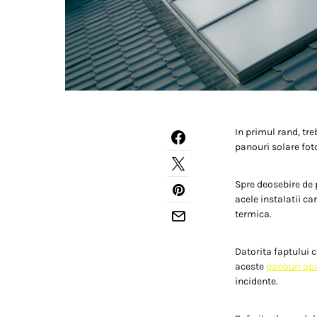
In primul rand, tr
panouri solare foto
Spre deosebire de p
acele instalatii ca
termica.
Datorita faptului c
aceste
panouri ap
incidente.