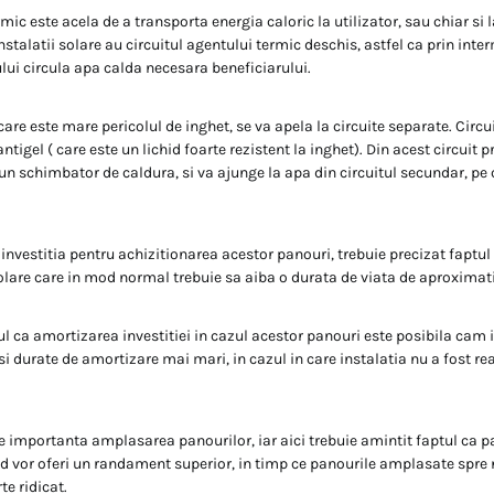
mic este acela de a transporta energia caloric la utilizator, sau chiar si 
stalatii solare au circuitul agentului termic deschis, astfel ca prin inte
ui circula apa calda necesara beneficiarului.
 care este mare pericolul de inghet, se va apela la circuite separate. Circu
ntigel ( care este un lichid foarte rezistent la inghet). Din acest circuit p
un schimbator de caldura, si va ajunge la apa din circuitul secundar, pe c
 investitia pentru achizitionarea acestor panouri, trebuie precizat faptul
olare care in mod normal trebuie sa aiba o durata de viata de aproximati
 ca amortizarea investitiei in cazul acestor panouri este posibila cam in
si durate de amortizare mai mari, in cazul in care instalatia nu a fost r
rte importanta amplasarea panourilor, iar aici trebuie amintit faptul ca p
 vor oferi un randament superior, in timp ce panourile amplasate spre 
e ridicat.