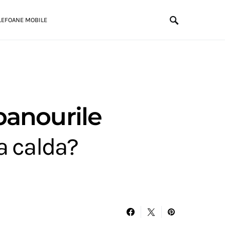
LEFOANE MOBILE
panourile
a calda?