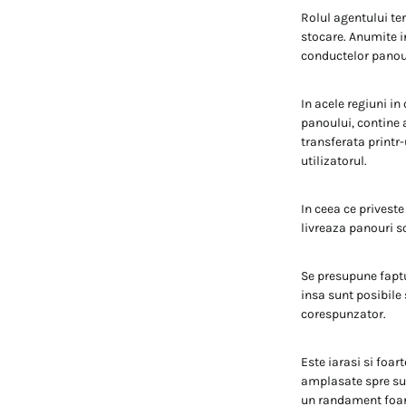
Rolul agentului ter
stocare. Anumite in
conductelor panoul
In acele regiuni in
panoului, contine a
transferata printr-
utilizatorul.
In ceea ce priveste
livreaza panouri s
Se presupune faptul
insa sunt posibile 
corespunzator.
Este iarasi si foa
amplasate spre sud
un randament foart