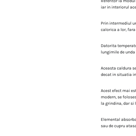
Referitor la modul
iar in interiorul a
Prin intermediul u
calorica a lor, fara
Datorita temperatur
lungimile de unda
Aceasta caldura se 
decat in situatia i
Acest efect mai es
modern, se foloses
la grindina, dar si
Elemental absorban
sau de cupru atasa