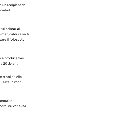
la un recipient de
rmediul
itul primar al
rimar, caldura va fi
are il foloseste
 ca producatorii
v 20 de ani.
 8 ani de zile,
ealizata in mod
anourile
nord, nu vor avea