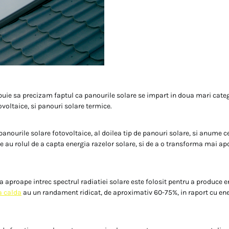
ebuie sa precizam faptul ca panourile solare se impart in doua mari cate
voltaice, si panouri solare termice.
anourile solare fotovoltaice, al doilea tip de panouri solare, si anume c
re au rolul de a capta energia razelor solare, si de a o transforma mai apo
a aproape intrec spectrul radiatiei solare este folosit pentru a produce 
a calda
au un randament ridicat, de aproximativ 60-75%, in raport cu ene