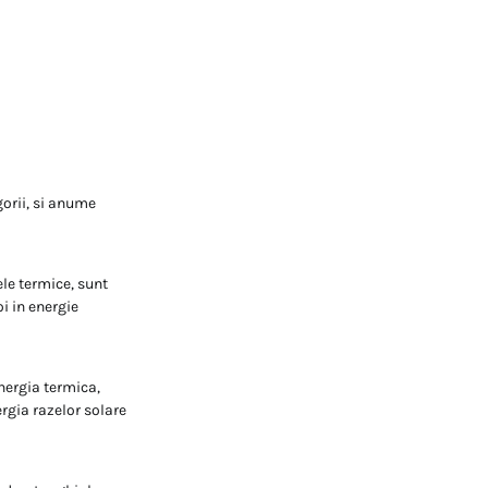
gorii, si anume
ele termice, sunt
i in energie
energia termica,
rgia razelor solare