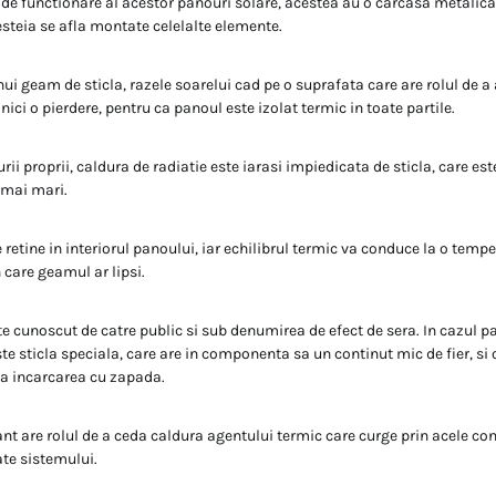
 de functionare al acestor panouri solare, acestea au o carcasa metalic
cesteia se afla montate celelalte elemente.
nui geam de sticla, razele soarelui cad pe o suprafata care are rolul de a
 nici o pierdere, pentru ca panoul este izolat termic in toate partile.
ii proprii, caldura de radiatie este iarasi impiedicata de sticla, care es
 mai mari.
retine in interiorul panoului, iar echilibrul termic va conduce la o temp
n care geamul ar lipsi.
te cunoscut de catre public si sub denumirea de efect de sera. In cazul p
te sticla speciala, care are in componenta sa un continut mic de fier, si
 la incarcarea cu zapada.
t are rolul de a ceda caldura agentului termic care curge prin acele co
te sistemului.