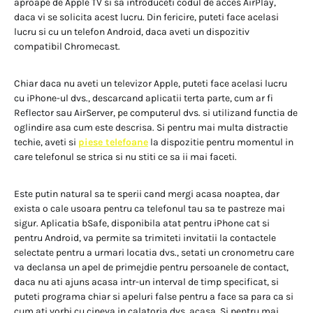
aproape de Apple TV si sa introduceti codul de acces AirPlay,
daca vi se solicita acest lucru. Din fericire, puteti face acelasi
lucru si cu un telefon Android, daca aveti un dispozitiv
compatibil Chromecast.
Chiar daca nu aveti un televizor Apple, puteti face acelasi lucru
cu iPhone-ul dvs., descarcand aplicatii terta parte, cum ar fi
Reflector sau AirServer, pe computerul dvs. si utilizand functia de
oglindire asa cum este descrisa. Si pentru mai multa distractie
techie, aveti si
piese telefoane
la dispozitie pentru momentul in
care telefonul se strica si nu stiti ce sa ii mai faceti.
Este putin natural sa te sperii cand mergi acasa noaptea, dar
exista o cale usoara pentru ca telefonul tau sa te pastreze mai
sigur. Aplicatia bSafe, disponibila atat pentru iPhone cat si
pentru Android, va permite sa trimiteti invitatii la contactele
selectate pentru a urmari locatia dvs., setati un cronometru care
va declansa un apel de primejdie pentru persoanele de contact,
daca nu ati ajuns acasa intr-un interval de timp specificat, si
puteti programa chiar si apeluri false pentru a face sa para ca si
cum ati vorbi cu cineva in calatoria dvs. acasa. Si pentru mai