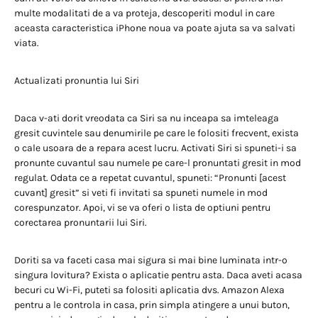
multe modalitati de a va proteja, descoperiti modul in care
aceasta caracteristica iPhone noua va poate ajuta sa va salvati
viata.
Actualizati pronuntia lui Siri
Daca v-ati dorit vreodata ca Siri sa nu inceapa sa imteleaga
gresit cuvintele sau denumirile pe care le folositi frecvent, exista
o cale usoara de a repara acest lucru. Activati Siri si spuneti-i sa
pronunte cuvantul sau numele pe care-l pronuntati gresit in mod
regulat. Odata ce a repetat cuvantul, spuneti: “Pronunti [acest
cuvant] gresit” si veti fi invitati sa spuneti numele in mod
corespunzator. Apoi, vi se va oferi o lista de optiuni pentru
corectarea pronuntarii lui Siri.
Doriti sa va faceti casa mai sigura si mai bine luminata intr-o
singura lovitura? Exista o aplicatie pentru asta. Daca aveti acasa
becuri cu Wi-Fi, puteti sa folositi aplicatia dvs. Amazon Alexa
pentru a le controla in casa, prin simpla atingere a unui buton,