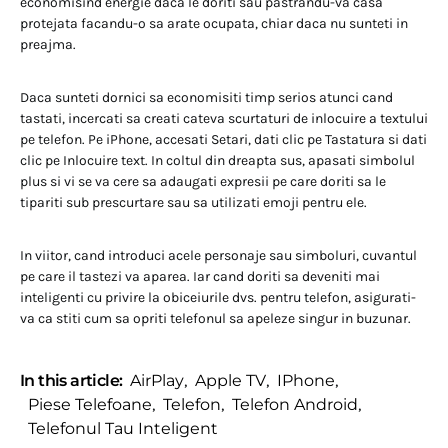
economisind energie daca le doriti sau pastrandu-va casa
protejata facandu-o sa arate ocupata, chiar daca nu sunteti in
preajma.
Daca sunteti dornici sa economisiti timp serios atunci cand
tastati, incercati sa creati cateva scurtaturi de inlocuire a textului
pe telefon. Pe iPhone, accesati Setari, dati clic pe Tastatura si dati
clic pe Inlocuire text. In coltul din dreapta sus, apasati simbolul
plus si vi se va cere sa adaugati expresii pe care doriti sa le
tipariti sub prescurtare sau sa utilizati emoji pentru ele.
In viitor, cand introduci acele personaje sau simboluri, cuvantul
pe care il tastezi va aparea. Iar cand doriti sa deveniti mai
inteligenti cu privire la obiceiurile dvs. pentru telefon, asigurati-
va ca stiti cum sa opriti telefonul sa apeleze singur in buzunar.
In this article:
AirPlay
,
Apple TV
,
IPhone
,
Piese Telefoane
,
Telefon
,
Telefon Android
,
Telefonul Tau Inteligent