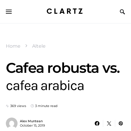
CLARTZ
Home
Altele
Cafea robusta vs.
cafea arabica
369 views
3 minute read
Alex Muntean
October 15, 2019