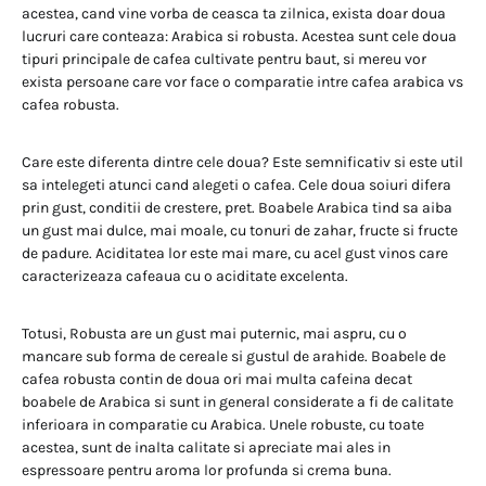
acestea, cand vine vorba de ceasca ta zilnica, exista doar doua
lucruri care conteaza: Arabica si robusta. Acestea sunt cele doua
tipuri principale de cafea cultivate pentru baut, si mereu vor
exista persoane care vor face o comparatie intre cafea arabica vs
cafea robusta.
Care este diferenta dintre cele doua? Este semnificativ si este util
sa intelegeti atunci cand alegeti o cafea. Cele doua soiuri difera
prin gust, conditii de crestere, pret. Boabele Arabica tind sa aiba
un gust mai dulce, mai moale, cu tonuri de zahar, fructe si fructe
de padure. Aciditatea lor este mai mare, cu acel gust vinos care
caracterizeaza cafeaua cu o aciditate excelenta.
Totusi, Robusta are un gust mai puternic, mai aspru, cu o
mancare sub forma de cereale si gustul de arahide. Boabele de
cafea robusta contin de doua ori mai multa cafeina decat
boabele de Arabica si sunt in general considerate a fi de calitate
inferioara in comparatie cu Arabica. Unele robuste, cu toate
acestea, sunt de inalta calitate si apreciate mai ales in
espressoare pentru aroma lor profunda si crema buna.