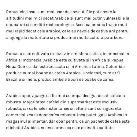
Robustele, insa, sunt mai usor de crescut. Ele pot creste la
altitudini mai mici decat Arabica si sunt mai putin vulnerabile la
daunatori si conditii meteorologice. Acestea produc fructe mult
mai rapid decat cele arabice, care au nevoie de cativa ani pentru
a ajunge la maturitate si produc mai multa cultura pe arbore.
Robusta este cultivata exclusiv in emisfera estica, in principal in
Africa si Indonezia. Arabica este cultivata si in Africa si Papua
Noua Guinee, dar este crescuta si in America Latina. Columbia
produce numai boabe de cafea Arabica. Unele tari, cum ar fi
Brazilia si India, produc ambele tipuri de boabe de cafea.
Arabica apoi, ajunge sa fie mai scumpa desigur decat cafeaua
robusta. Majoritatea cafelei din supermarket este exclusiv
robusta, iar cafenele instantanee si ieftine sunt cu siguranta
comercializeaza doar cafea robusta. Inca puteti gasi Arabica in
magazinul alimentar, dar doar pentru ca un pachet de cafea este
etichetat Arabica, nu inseamna ca este de inalta calitate.