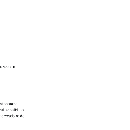
au scazut
, afecteaza
ti sensibil la
e deosebire de