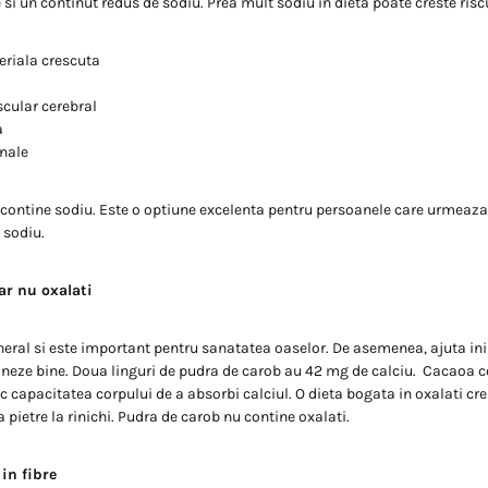
si un continut redus de sodiu. Prea mult sodiu in dieta poate creste riscu
eriala crescuta
scular cerebral
a
nale
contine sodiu. Este o optiune excelenta pentru persoanele care urmeaza
 sodiu.
ar nu oxalati
neral si este important pentru sanatatea oaselor. De asemenea, ajuta ini
neze bine. Doua linguri de pudra de carob au 42 mg de calciu. Cacaoa co
 capacitatea corpului de a absorbi calciul. O dieta bogata in oxalati cr
a pietre la rinichi. Pudra de carob nu contine oxalati.
in fibre