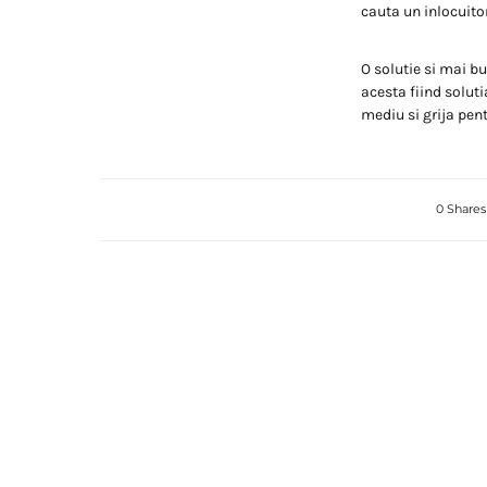
cauta un inlocuito
O solutie si mai b
acesta fiind soluti
mediu si grija pen
0 Shares