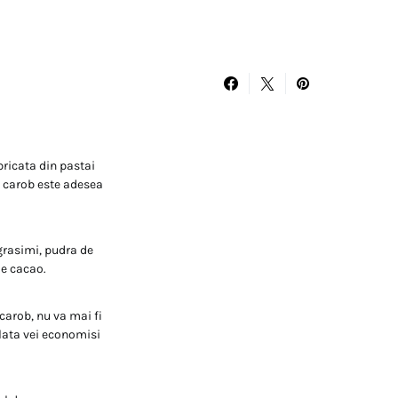
bricata din pastai
e carob este adesea
grasimi, pudra de
de cacao.
carob, nu va mai fi
olata vei economisi