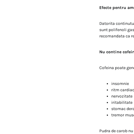
Efecte pentru ame
Datorita continutul
sunt polifenoli gas
recomandata ca re
Nu contine cofei
Cofeina poate gener
insomnie
ritm cardiac
nervozitate
iritabilitate
stomac der
tremor mus
Pudra de carob nu 