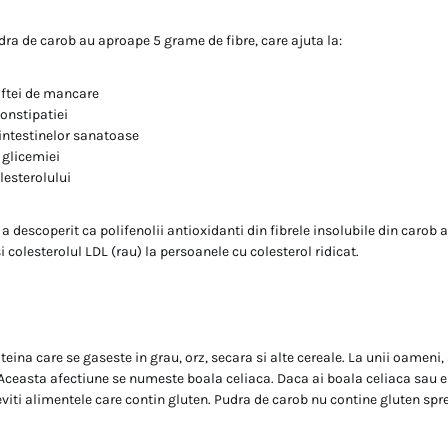
dra de carob au aproape 5 grame de fibre, care ajuta la:
ftei de mancare
onstipatiei
intestinelor sanatoase
 glicemiei
lesterolului
a descoperit ca polifenolii antioxidanti din fibrele insolubile din carob 
si colesterolul LDL (rau) la persoanele cu colesterol ridicat.
teina care se gaseste in grau, orz, secara si alte cereale. La unii oameni
 Aceasta afectiune se numeste boala celiaca. Daca ai boala celiaca sau es
 eviti alimentele care contin gluten. Pudra de carob nu contine gluten spr