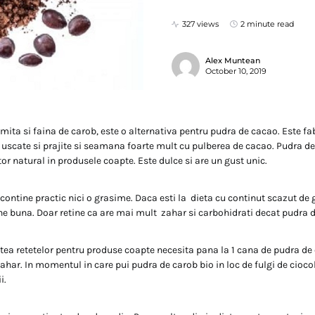
327 views
2 minute read
Alex Muntean
October 10, 2019
mita si faina de carob, este o alternativa pentru pudra de cacao. Este fa
 uscate si prajite si seamana foarte mult cu pulberea de cacao. Pudra d
tor natural in produsele coapte. Este dulce si are un gust unic.
contine practic nici o grasime. Daca esti la dieta cu continut scazut de 
ne buna. Doar retine ca are mai mult zahar si carbohidrati decat pudra 
ea retetelor pentru produse coapte necesita pana la 1 cana de pudra de 
ahar. In momentul in care pui pudra de carob bio in loc de fulgi de cioc
i.