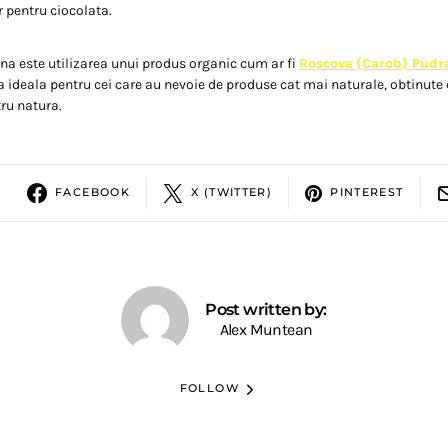
r pentru ciocolata.
una este utilizarea unui produs organic cum ar fi
Roscove (Carob) Pudr
a ideala pentru cei care au nevoie de produse cat mai naturale, obtinute 
tru natura.
FACEBOOK
X (TWITTER)
PINTEREST
Post written by:
Alex Muntean
FOLLOW