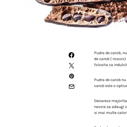
Pudra de carob, nu
de carob ( roscov)
folosita ca indulci
Pudra de carob nu 
carob este o optiu
Deoarece majoritat
nevoie sa adaugi z
si mai multe calori