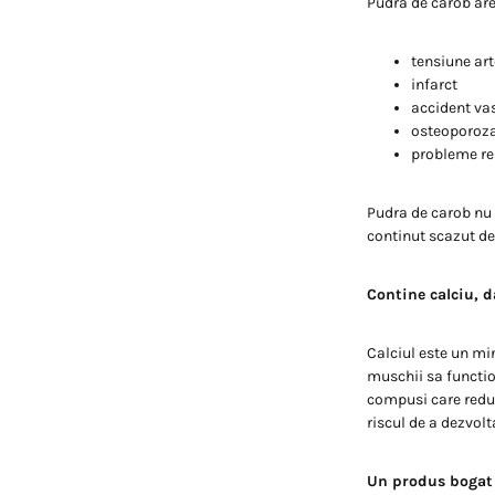
Pudra de carob are 
tensiune art
infarct
accident va
osteoporoz
probleme re
Pudra de carob nu 
continut scazut de
Contine calciu, d
Calciul este un mi
muschii sa functio
compusi care reduc
riscul de a dezvolt
Un produs bogat 