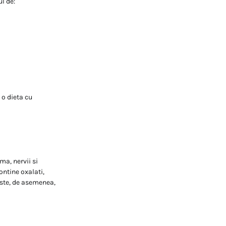
l de:
 o dieta cu
ma, nervii si
ntine oxalati,
este, de asemenea,