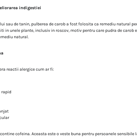
liorarea indigestiei
ui sau de tanin, pulberea de carob a fost folosita ca remediu natural pen
iti in unele plante, inclusiv in roscov, motiv pentru care pudra de carob 
mediu natural.
na
a reactii alergice cum ar fi:
 rapid
anjat
cular
contine cofeina. Aceasta este o veste buna pentru persoanele sensibile l