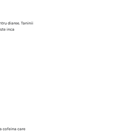
tru diaree. Taninii
este inca
a cofeina care