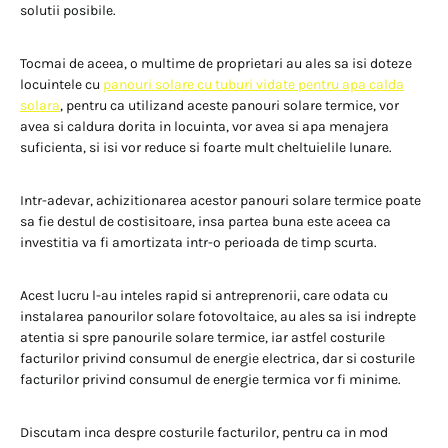
solutii posibile.
Tocmai de aceea, o multime de proprietari au ales sa isi doteze
locuintele cu
panouri solare cu tuburi vidate pentru apa calda
solara
, pentru ca utilizand aceste panouri solare termice, vor
avea si caldura dorita in locuinta, vor avea si apa menajera
suficienta, si isi vor reduce si foarte mult cheltuielile lunare.
Intr-adevar, achizitionarea acestor panouri solare termice poate
sa fie destul de costisitoare, insa partea buna este aceea ca
investitia va fi amortizata intr-o perioada de timp scurta.
Acest lucru l-au inteles rapid si antreprenorii, care odata cu
instalarea panourilor solare fotovoltaice, au ales sa isi indrepte
atentia si spre panourile solare termice, iar astfel costurile
facturilor privind consumul de energie electrica, dar si costurile
facturilor privind consumul de energie termica vor fi minime.
Discutam inca despre costurile facturilor, pentru ca in mod