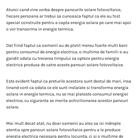
Atunci cand vine vorba despre panourile solare fotovoltaice,
fiecare persoana ar trebui sa cunoasca faptul ca ele au fost
special construite pentru a capta energia solara pe care mai apoi
o vor transorma in energie termica.
Dat fiind faptul ca oamenii au de platit mereu foarte multi bani
pentru consumul de energie electrica, o multime de familii s-au
gandit odata cu trecerea timpului sa opteze pentru energia
electrica produsa de catre aceste panouri solare fotovoltaice.
Este evident faptul ca preturile acestora sunt destul de mari, insa
tinand cont ca odata ce ele sunt instalate si transforma energia
solara in energie termica, nu se mai plateste consumul energiei
electrice, cu siguranta se merita achizitionarea acestor panouri
solare.
Mai mult decat atat, nu doar oamenii au ales sa isi indrepte
atentia spre panouri solare fotovoltaice pentru a le produce
energia electrica necesara pentru locuinta, ci si o multime de