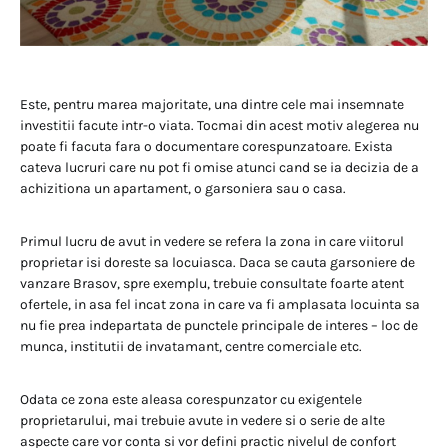
Este, pentru marea majoritate, una dintre cele mai insemnate
investitii facute intr-o viata. Tocmai din acest motiv alegerea nu
poate fi facuta fara o documentare corespunzatoare. Exista
cateva lucruri care nu pot fi omise atunci cand se ia decizia de a
achizitiona un apartament, o garsoniera sau o casa.
Primul lucru de avut in vedere se refera la zona in care viitorul
proprietar isi doreste sa locuiasca. Daca se cauta garsoniere de
vanzare Brasov, spre exemplu, trebuie consultate foarte atent
ofertele, in asa fel incat zona in care va fi amplasata locuinta sa
nu fie prea indepartata de punctele principale de interes – loc de
munca, institutii de invatamant, centre comerciale etc.
Odata ce zona este aleasa corespunzator cu exigentele
proprietarului, mai trebuie avute in vedere si o serie de alte
aspecte care vor conta si vor defini practic nivelul de confort