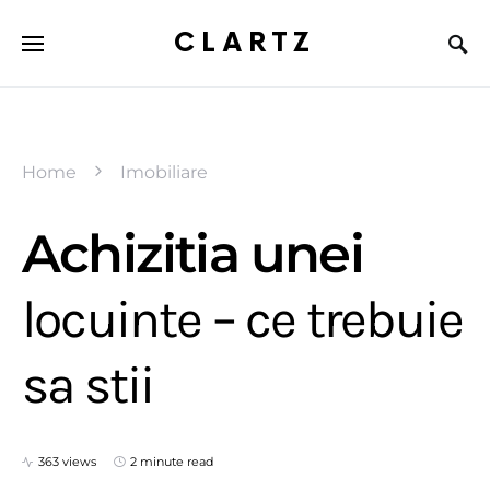
CLARTZ
Home
Imobiliare
Achizitia unei
locuinte – ce trebuie
sa stii
363 views
2 minute read