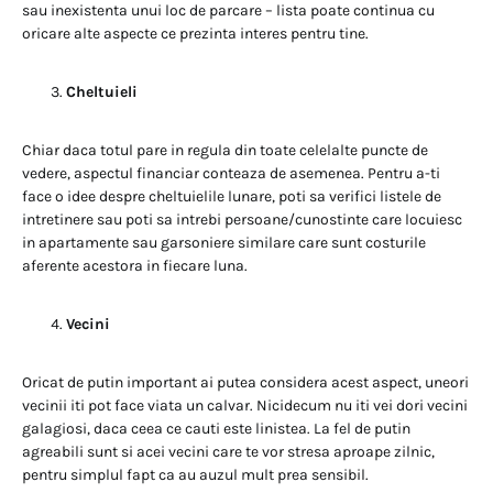
sau inexistenta unui loc de parcare – lista poate continua cu
oricare alte aspecte ce prezinta interes pentru tine.
Cheltuieli
Chiar daca totul pare in regula din toate celelalte puncte de
vedere, aspectul financiar conteaza de asemenea. Pentru a-ti
face o idee despre cheltuielile lunare, poti sa verifici listele de
intretinere sau poti sa intrebi persoane/cunostinte care locuiesc
in apartamente sau garsoniere similare care sunt costurile
aferente acestora in fiecare luna.
Vecini
Oricat de putin important ai putea considera acest aspect, uneori
vecinii iti pot face viata un calvar. Nicidecum nu iti vei dori vecini
galagiosi, daca ceea ce cauti este linistea. La fel de putin
agreabili sunt si acei vecini care te vor stresa aproape zilnic,
pentru simplul fapt ca au auzul mult prea sensibil.