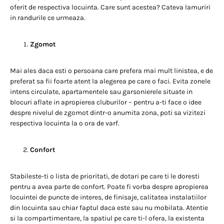
oferit de respectiva locuinta. Care sunt acestea? Cateva lamuriri
in randurile ce urmeaza.
Zgomot
Mai ales daca esti o persoana care prefera mai mult linistea, e de
preferat sa fii foarte atent la alegerea pe care o faci. Evita zonele
intens circulate, apartamentele sau garsonierele situate in
blocuri aflate in apropierea cluburilor – pentru a-ti face o idee
despre nivelul de zgomot dintr-o anumita zona, poti sa vizitezi
respectiva locuinta la o ora de varf.
Confort
Stabileste-ti o lista de prioritati, de dotari pe care ti le doresti
pentru a avea parte de confort. Poate fi vorba despre apropierea
locuintei de puncte de interes, de finisaje, calitatea instalatiilor
din locuinta sau chiar faptul daca este sau nu mobilata. Atentie
si la compartimentare, la spatiul pe care ti-l ofera, la existenta