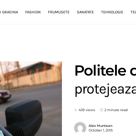
I GRADINA
FASHION
FRUMUSETE
SANATATE
TEHNOLOGIE
TE
Politele 
protejeaza
439 views
2 minute read
Alex Muntean
October 1, 2015