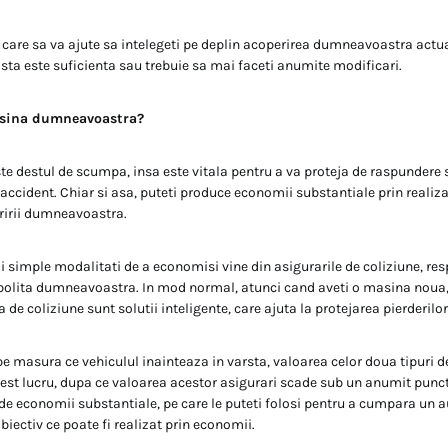
i care sa va ajute sa intelegeti pe deplin acoperirea dumneavoastra actua
sta este suficienta sau trebuie sa mai faceti anumite modificari.
asina dumneavoastra?
te destul de scumpa, insa este vitala pentru a va proteja de raspundere si
 accident. Chiar si asa, puteti produce economii substantiale prin realiza
ririi dumneavoastra.
i simple modalitati de a economisi vine din asigurarile de coliziune, res
 polita dumneavoastra. In mod normal, atunci cand aveti o masina noua,
a de coliziune sunt solutii inteligente, care ajuta la protejarea pierderilo
pe masura ce vehiculul inainteaza in varsta, valoarea celor doua tipuri d
est lucru, dupa ce valoarea acestor asigurari scade sub un anumit punct
 de economii substantiale, pe care le puteti folosi pentru a cumpara un 
biectiv ce poate fi realizat prin economii.