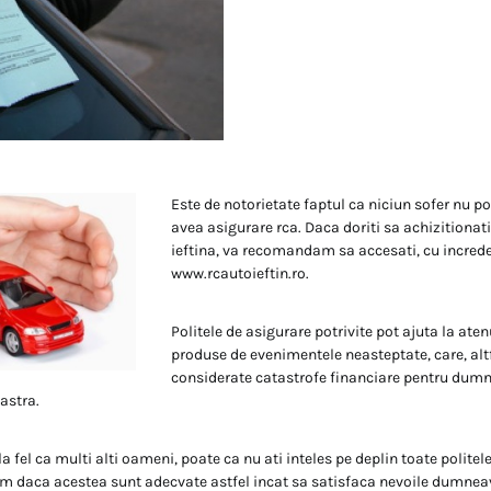
Este de notorietate faptul ca niciun sofer nu p
avea asigurare rca. Daca doriti sa achizitionati
ieftina, va recomandam sa accesati, cu increde
www.rcautoieftin.ro.
Politele de asigurare potrivite pot ajuta la aten
produse de evenimentele neasteptate, care, altfel
considerate catastrofe financiare pentru dum
astra.
la fel ca multi alti oameni, poate ca nu ati inteles pe deplin toate politele
im daca acestea sunt adecvate astfel incat sa satisfaca nevoile dumnea