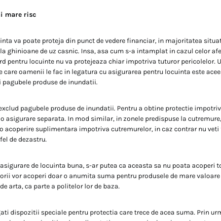
i mare risc
nta va poate proteja din punct de vedere financiar, in majoritatea situati
 la ghinioane de uz casnic. Insa, asa cum s-a intamplat in cazul celor af
rd pentru locuinte nu va protejeaza chiar impotriva tuturor pericolelor. 
pe care oamenii le fac in legatura cu asigurarea pentru locuinta este acee
 pagubele produse de inundatii.
e exclud pagubele produse de inundatii. Pentru a obtine protectie impotriv
 o asigurare separata. In mod similar, in zonele predispuse la cutremure,
 o acoperire suplimentara impotriva cutremurelor, in caz contrar nu veti f
fel de dezastru.
 asigurare de locuinta buna, s-ar putea ca aceasta sa nu poata acoperi t
torii vor acoperi doar o anumita suma pentru produsele de mare valoare 
de arta, ca parte a politelor lor de baza.
ati dispozitii speciale pentru protectia care trece de acea suma. Prin ur