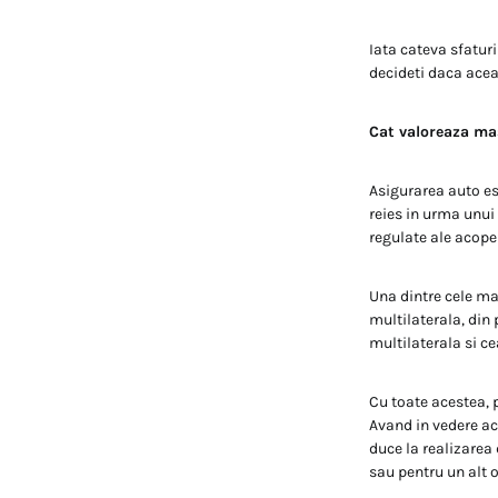
Iata cateva sfatur
decideti daca acea
Cat valoreaza m
Asigurarea auto es
reies in urma unui
regulate ale acope
Una dintre cele ma
multilaterala, din
multilaterala si ce
Cu toate acestea, 
Avand in vedere ac
duce la realizarea
sau pentru un alt o