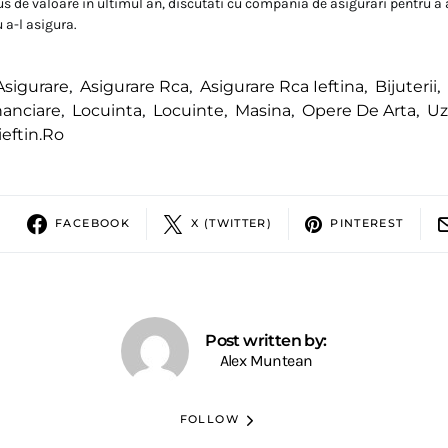
us de valoare in ultimul an, discutati cu compania de asigurari pentru a
 a-l asigura.
Asigurare
,
Asigurare Rca
,
Asigurare Rca Ieftina
,
Bijuterii
,
nanciare
,
Locuinta
,
Locuinte
,
Masina
,
Opere De Arta
,
Uz
eftin.ro
FACEBOOK
X (TWITTER)
PINTEREST
Post written by:
Alex Muntean
FOLLOW