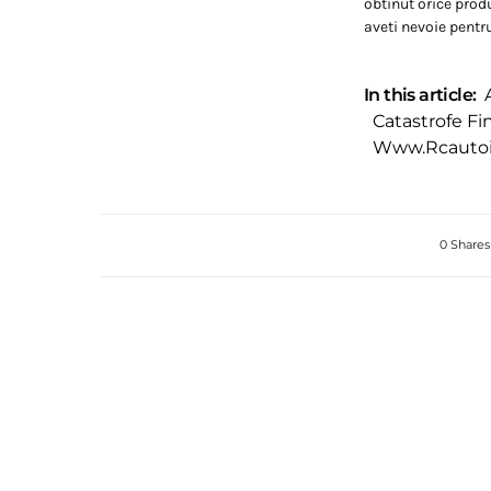
obtinut orice prod
aveti nevoie pentru
In this article:
Catastrofe Fi
Www.rcautoi
0 Shares