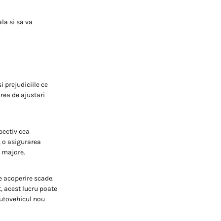
la si sa va
 prejudiciile ce
rea de ajustari
pectiv cea
 o asigurarea
r majore.
e acoperire scade.
, acest lucru poate
autovehicul nou