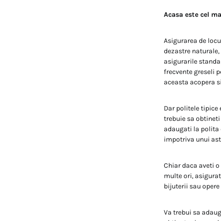
Acasa este cel ma
Asigurarea de locui
dezastre naturale,
asigurarile standa
frecvente greseli 
aceasta acopera si
Dar politele tipic
trebuie sa obtineti
adaugati la polita
impotriva unui ast
Chiar daca aveti o
multe ori, asigura
bijuterii sau opere 
Va trebui sa adaug