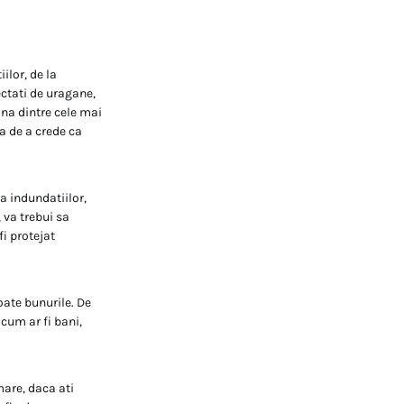
ilor, de la
ectati de uragane,
Una dintre cele mai
a de a crede ca
a indundatiilor,
 va trebui sa
i protejat
oate bunurile. De
cum ar fi bani,
mare, daca ati