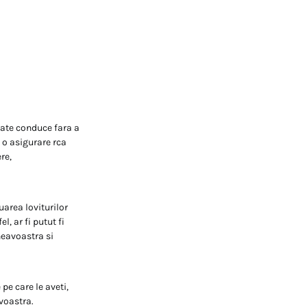
oate conduce fara a
 o asigurare rca
re,
uarea loviturilor
, ar fi putut fi
neavoastra si
 pe care le aveti,
voastra.