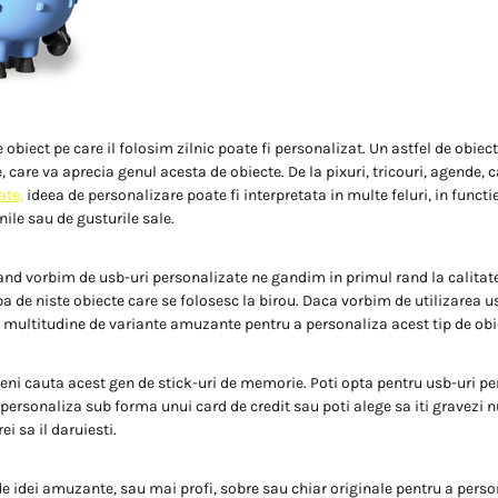
ce obiect pe care il folosim zilnic poate fi personalizat. Un astfel de obiect
, care va aprecia genul acesta de obiecte. De la pixuri, tricouri, agende, c
ate
,
ideea de personalizare poate fi interpretata in multe feluri, in functi
nile sau de gusturile sale.
 cand vorbim de usb-uri personalizate ne gandim in primul rand la calitat
a de niste obiecte care se folosesc la birou. Daca vorbim de utilizarea u
o multitudine de variante amuzante pentru a personaliza acest tip de obi
i cauta acest gen de stick-uri de memorie. Poti opta pentru usb-uri pe
i personaliza sub forma unui card de credit sau poti alege sa iti gravezi 
ei sa il daruiesti.
l de idei amuzante, sau mai profi, sobre sau chiar originale pentru a pers