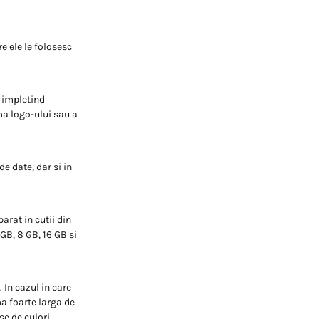
e ele le folosesc
 impletind
ma logo-ului sau a
e date, dar si in
arat in cutii din
GB, 8 GB, 16 GB si
In cazul in care
ma foarte larga de
e de culori,