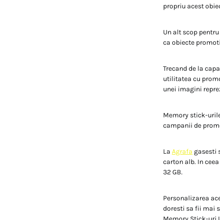
propriu acest obiect
Un alt scop pentru 
ca obiecte promoti
Trecand de la capa
utilitatea cu promo
unei imagini repre
Memory stick-urile 
campanii de promo
La
Agrafa
gasesti s
carton alb. In ceea
32 GB.
Personalizarea ace
doresti sa fii mai 
Memory Stick-uri U