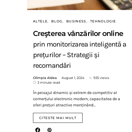
ALTELE
BLOG
BUSINESS
TEHNOLOGIE
Creşterea vânzărilor online
prin monitorizarea inteligentă a
prețurilor – Strategii și
recomandări
Olimpia Aldea
August 1, 2024
935 views
3 minute read
În peisajul dinamic și extrem de competitiv al
comerțului electronic modern, capacitatea de a
oferi prețuri atractive menținând…
CITESTE MAI MULT