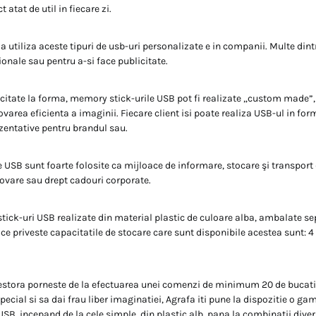
 atat de util in fiecare zi.
a utiliza aceste tipuri de usb-uri personalizate e in companii. Multe dintr
onale sau pentru a-si face publicitate.
citate la forma, memory stick-urile USB pot fi realizate „custom made”,
varea eficienta a imaginii. Fiecare client isi poate realiza USB-ul in for
zentative pentru brandul sau.
USB sunt foarte folosite ca mijloace de informare, stocare şi transport d
vare sau drept cadouri corporate.
tick-uri USB realizate din material plastic de culoare alba, ambalate sep
 ce priveste capacitatile de stocare care sunt disponibile acestea sunt: 4 
stora porneste de la efectuarea unei comenzi de minimum 20 de bucati. 
special si sa dai frau liber imaginatiei, Agrafa iti pune la dispozitie o ga
SB, incepand de la cele simple, din plastic alb, pana la combinatii divers