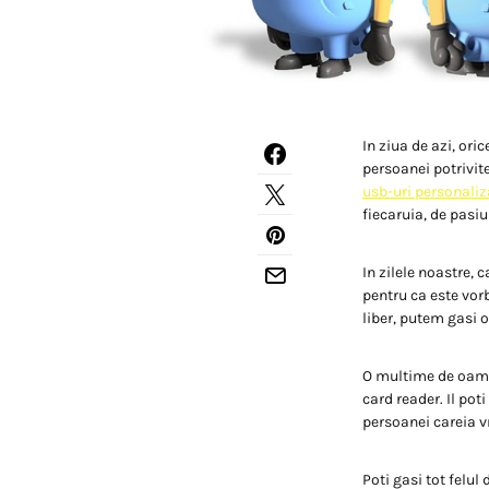
In ziua de azi, ori
persoanei potrivite
usb-uri personaliz
fiecaruia, de pasiu
In zilele noastre,
pentru ca este vorb
liber, putem gasi 
O multime de oamen
card reader. Il pot
persoanei careia vr
Poti gasi tot felu