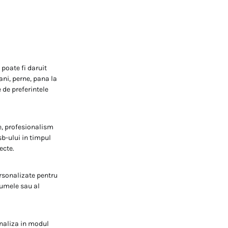
 poate fi daruit
ani, perne, pana la
e de preferintele
e, profesionalism
sb-ului in timpul
ecte.
rsonalizate pentru
numele sau al
onaliza in modul