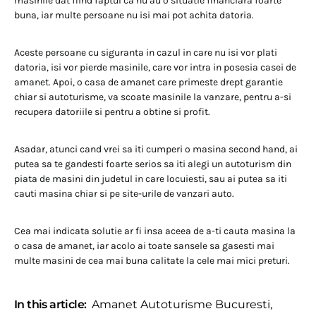
masinile dat fiind faptul ca nu au o situatie financiara foarte
buna, iar multe persoane nu isi mai pot achita datoria.
Aceste persoane cu siguranta in cazul in care nu isi vor plati
datoria, isi vor pierde masinile, care vor intra in posesia casei de
amanet. Apoi, o casa de amanet care primeste drept garantie
chiar si autoturisme, va scoate masinile la vanzare, pentru a-si
recupera datoriile si pentru a obtine si profit.
Asadar, atunci cand vrei sa iti cumperi o masina second hand, ai
putea sa te gandesti foarte serios sa iti alegi un autoturism din
piata de masini din judetul in care locuiesti, sau ai putea sa iti
cauti masina chiar si pe site-urile de vanzari auto.
Cea mai indicata solutie ar fi insa aceea de a-ti cauta masina la
o casa de amanet, iar acolo ai toate sansele sa gasesti mai
multe masini de cea mai buna calitate la cele mai mici preturi.
In this article:
Amanet Autoturisme Bucuresti
,