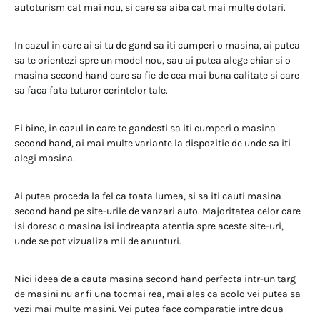
autoturism cat mai nou, si care sa aiba cat mai multe dotari.
In cazul in care ai si tu de gand sa iti cumperi o masina, ai putea
sa te orientezi spre un model nou, sau ai putea alege chiar si o
masina second hand care sa fie de cea mai buna calitate si care
sa faca fata tuturor cerintelor tale.
Ei bine, in cazul in care te gandesti sa iti cumperi o masina
second hand, ai mai multe variante la dispozitie de unde sa iti
alegi masina.
Ai putea proceda la fel ca toata lumea, si sa iti cauti masina
second hand pe site-urile de vanzari auto. Majoritatea celor care
isi doresc o masina isi indreapta atentia spre aceste site-uri,
unde se pot vizualiza mii de anunturi.
Nici ideea de a cauta masina second hand perfecta intr-un targ
de masini nu ar fi una tocmai rea, mai ales ca acolo vei putea sa
vezi mai multe masini. Vei putea face comparatie intre doua