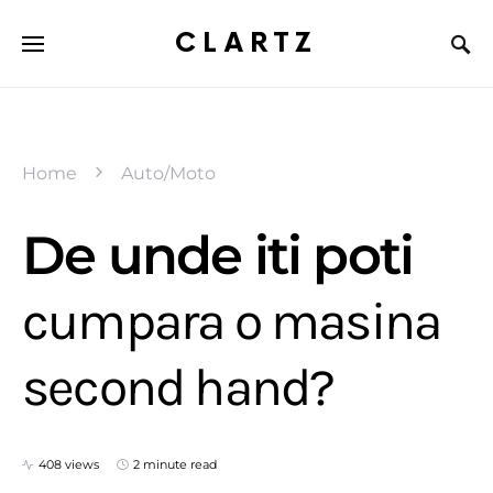
CLARTZ
Home
Auto/Moto
De unde iti poti
cumpara o masina
second hand?
408 views
2 minute read