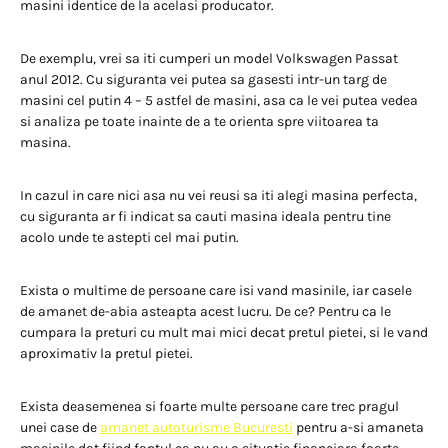
masini identice de la acelasi producator.
De exemplu, vrei sa iti cumperi un model Volkswagen Passat
anul 2012. Cu siguranta vei putea sa gasesti intr-un targ de
masini cel putin 4 – 5 astfel de masini, asa ca le vei putea vedea
si analiza pe toate inainte de a te orienta spre viitoarea ta
masina.
In cazul in care nici asa nu vei reusi sa iti alegi masina perfecta,
cu siguranta ar fi indicat sa cauti masina ideala pentru tine
acolo unde te astepti cel mai putin.
Exista o multime de persoane care isi vand masinile, iar casele
de amanet de-abia asteapta acest lucru. De ce? Pentru ca le
cumpara la preturi cu mult mai mici decat pretul pietei, si le vand
aproximativ la pretul pietei.
Exista deasemenea si foarte multe persoane care trec pragul
unei case de
amanet autoturisme Bucuresti
pentru a-si amaneta