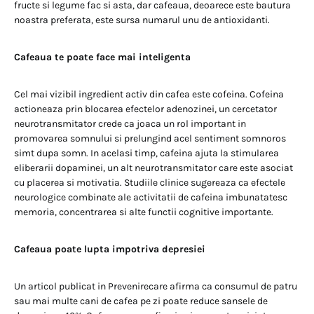
fructe si legume fac si asta, dar cafeaua, deoarece este bautura
noastra preferata, este sursa numarul unu de antioxidanti.
Cafeaua te poate face mai inteligenta
Cel mai vizibil ingredient activ din cafea este cofeina. Cofeina
actioneaza prin blocarea efectelor adenozinei, un cercetator
neurotransmitator crede ca joaca un rol important in
promovarea somnului si prelungind acel sentiment somnoros
simt dupa somn. In acelasi timp, cafeina ajuta la stimularea
eliberarii dopaminei, un alt neurotransmitator care este asociat
cu placerea si motivatia. Studiile clinice sugereaza ca efectele
neurologice combinate ale activitatii de cafeina imbunatatesc
memoria, concentrarea si alte functii cognitive importante.
Cafeaua poate lupta impotriva depresiei
Un articol publicat in Prevenirecare afirma ca consumul de patru
sau mai multe cani de cafea pe zi poate reduce sansele de