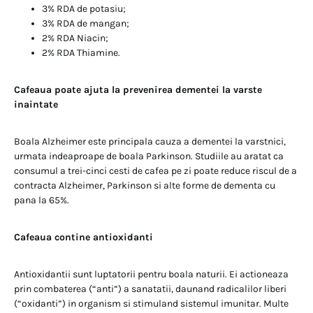
3% RDA de potasiu;
3% RDA de mangan;
2% RDA Niacin;
2% RDA Thiamine.
Cafeaua poate ajuta la prevenirea dementei la varste
inaintate
Boala Alzheimer este principala cauza a dementei la varstnici,
urmata indeaproape de boala Parkinson. Studiile au aratat ca
consumul a trei-cinci cesti de cafea pe zi poate reduce riscul de a
contracta Alzheimer, Parkinson si alte forme de dementa cu
pana la 65%.
Cafeaua contine antioxidanti
Antioxidantii sunt luptatorii pentru boala naturii. Ei actioneaza
prin combaterea (“anti”) a sanatatii, daunand radicalilor liberi
(“oxidanti”) in organism si stimuland sistemul imunitar. Multe