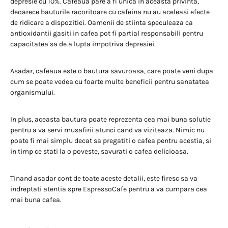
depresie cu 10%. Cafeaua pare a fi unica in aceasta privinta,
deoarece bauturile racoritoare cu cafeina nu au aceleasi efecte
de ridicare a dispozitiei. Oamenii de stiinta speculeaza ca
antioxidantii gasiti in cafea pot fi partial responsabili pentru
capacitatea sa de a lupta impotriva depresiei.
Asadar, cafeaua este o bautura savuroasa, care poate veni dupa
cum se poate vedea cu foarte multe beneficii pentru sanatatea
organismului.
In plus, aceasta bautura poate reprezenta cea mai buna solutie
pentru a va servi musafirii atunci cand va viziteaza. Nimic nu
poate fi mai simplu decat sa pregatiti o cafea pentru acestia, si
in timp ce stati la o poveste, savurati o cafea delicioasa.
Tinand asadar cont de toate aceste detalii, este firesc sa va
indreptati atentia spre EspressoCafe pentru a va cumpara cea
mai buna cafea.