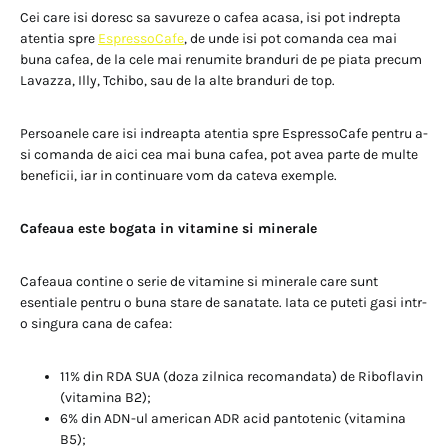
Cei care isi doresc sa savureze o cafea acasa, isi pot indrepta
atentia spre
EspressoCafe
, de unde isi pot comanda cea mai
buna cafea, de la cele mai renumite branduri de pe piata precum
Lavazza, Illy, Tchibo, sau de la alte branduri de top.
Persoanele care isi indreapta atentia spre EspressoCafe pentru a-
si comanda de aici cea mai buna cafea, pot avea parte de multe
beneficii, iar in continuare vom da cateva exemple.
Cafeaua este bogata in vitamine si minerale
Cafeaua contine o serie de vitamine si minerale care sunt
esentiale pentru o buna stare de sanatate. Iata ce puteti gasi intr-
o singura cana de cafea:
11% din RDA SUA (doza zilnica recomandata) de Riboflavin
(vitamina B2);
6% din ADN-ul american ADR acid pantotenic (vitamina
B5);