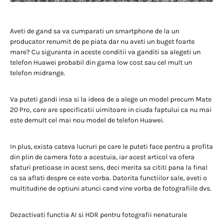
Aveti de gand sa va cumparati un smartphone de la un
producator renumit de pe piata dar nu aveti un buget foarte
mare? Cu siguranta in aceste conditii va ganditi sa alegeti un
telefon Huawei probabil din gama low cost sau cel mult un
telefon midrange.
Va puteti gandi insa si la ideea de a alege un model precum Mate
20 Pro, care are specificatii uimitoare in ciuda faptului ca nu mai
este demult cel mai nou model de telefon Huawei.
In plus, exista cateva lucruri pe care le puteti face pentru a profita
din plin de camera foto a acestuia, iar acest articol va ofera
sfaturi pretioase in acest sens, deci merita sa cititi pana la final
ca sa aflati despre ce este vorba. Datorita functiilor sale, aveti o
multitudine de optiuni atunci cand vine vorba de fotografiile dvs.
Dezactivati functia AI si HDR pentru fotografii nenaturale