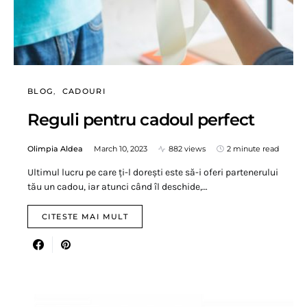
BLOG
CADOURI
Reguli pentru cadoul perfect
Olimpia Aldea
March 10, 2023
882 views
2 minute read
Ultimul lucru pe care ți-l dorești este să-i oferi partenerului
tău un cadou, iar atunci când îl deschide,…
CITESTE MAI MULT