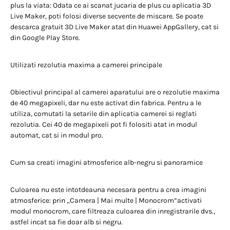
plus la viata: Odata ce ai scanat jucaria de plus cu aplicatia 3D
Live Maker, poti folosi diverse secvente de miscare. Se poate
descarca gratuit 3D Live Maker atat din Huawei AppGallery, cat si
din Google Play Store.
Utilizati rezolutia maxima a camerei principale
Obiectivul principal al camerei aparatului are o rezolutie maxima
de 40 megapixeli, dar nu este activat din fabrica. Pentru a le
utiliza, comutati la setarile din aplicatia camerei si reglati
rezolutia. Cei 40 de megapixeli pot fi folositi atat in modul
automat, cat si in modul pro.
Cum sa creati imagini atmosferice alb-negru si panoramice
Culoarea nu este intotdeauna necesara pentru a crea imagini
atmosferice: prin „Camera | Mai multe | Monocrom”activati
modul monocrom, care filtreaza culoarea din inregistrarile dvs.,
astfel incat sa fie doar alb si negru.