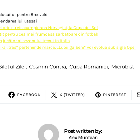
nlocuitor pentru Breeveld
pendarea lui Kassai
ictorie cu vicecampioana Norvegiei, la Copa del Sol
latit pentru cea mai frumoasa sarbatoare din fotbal!
n jucător al sezonului trecut în Italia
şi-a „tras“ partener de marcă. „Lupii galbeni“ vor evolua sub sigla Opel
Biletul Zilei
,
Cosmin Contra
,
Cupa Romaniei
,
Microbisti
FACEBOOK
X (TWITTER)
PINTEREST
Post written by:
Alex Muntean