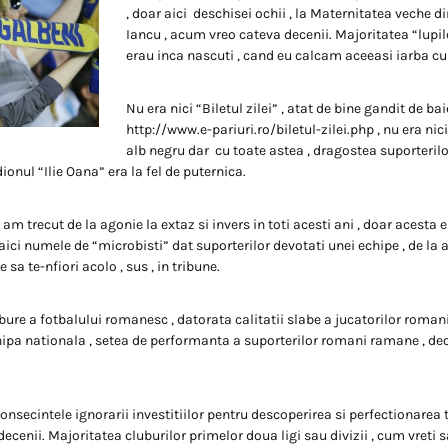
, doar aici deschisei ochii , la Maternitatea veche d
Iancu , acum vreo cateva decenii. Majoritatea “lupil
erau inca nascuti , cand eu calcam aceeasi iarba cu 
Nu era nici “Biletul zilei” , atat de bine gandit de bai
http://www.e-pariuri.ro/biletul-zilei.php , nu era nici
alb negru dar cu toate astea , dragostea suporterilo
dionul “Ilie Oana” era la fel de puternica.
m trecut de la agonie la extaz si invers in toti acesti ani , doar acesta 
 aici numele de “microbisti” dat suporterilor devotati unei echipe , de la
sa te-nfiori acolo , sus , in tribune.
bure a fotbalului romanesc , datorata calitatii slabe a jucatorilor romani 
hipa nationala , setea de performanta a suporterilor romani ramane , d
nsecintele ignorarii investitiilor pentru descoperirea si perfectionarea t
ecenii. Majoritatea cluburilor primelor doua ligi sau divizii , cum vreti s