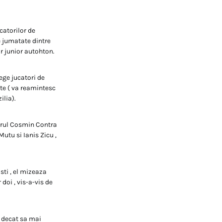
catorilor de
e jumatate dintre
nar junior autohton.
lege jucatori de
tate ( va reamintesc
ilia).
enorul Cosmin Contra
utu si Ianis Zicu ,
sti , el mizeaza
doi , vis-a-vis de
e decat sa mai