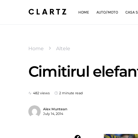
CLARTZ
HOME
AUTO/MOTO
CASA S
Home
Altele
Cimitirul elefa
482 views
2 minute read
Alex Muntean
July 14, 2014