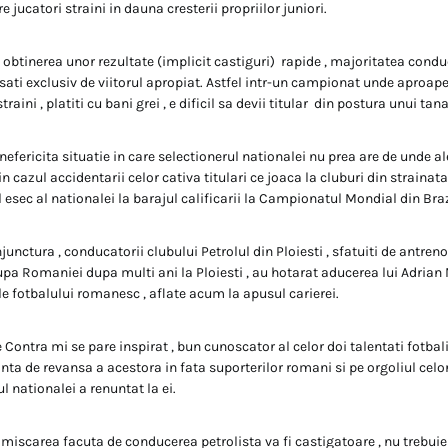
 jucatori straini in dauna cresterii propriilor juniori.
 obtinerea unor rezultate (implicit castiguri) rapide , majoritatea condu
resati exclusiv de viitorul apropiat. Astfel intr-un campionat unde aproap
raini , platiti cu bani grei , e dificil sa devii titular din postura unui ta
 nefericita situatie in care selectionerul nationalei nu prea are de unde a
 in cazul accidentarii celor cativa titulari ce joaca la cluburi din straina
l esec al nationalei la barajul calificarii la Campionatul Mondial din Braz
njunctura , conducatorii clubului Petrolul din Ploiesti , sfatuiti de antr
upa Romaniei dupa multi ani la Ploiesti , au hotarat aducerea lui Adrian M
le fotbalului romanesc , aflate acum la apusul carierei.
 Contra mi se pare inspirat , bun cunoscator al celor doi talentati fotbali
nta de revansa a acestora in fata suporterilor romani si pe orgoliul celor 
l nationalei a renuntat la ei.
 miscarea facuta de conducerea petrolista va fi castigatoare , nu trebui