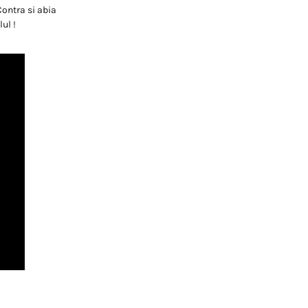
Contra si abia
ul !