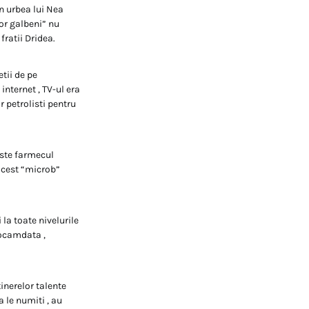
in urbea lui Nea
or galbeni” nu
fratii Dridea.
etii de pe
 internet , TV-ul era
r petrolisti pentru
este farmecul
 acest “microb”
la toate nivelurile
eocamdata ,
inerelor talente
a le numiti , au