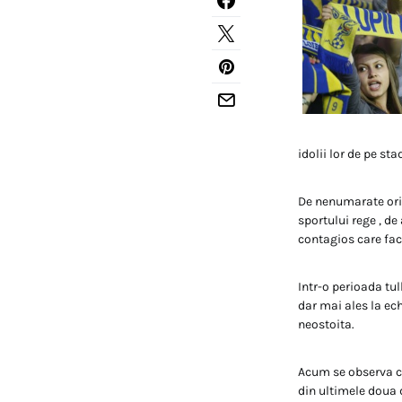
idolii lor de pe sta
De nenumarate ori a
sportului rege , de
contagios care face 
Intr-o perioada tul
dar mai ales la ec
neostoita.
Acum se observa co
din ultimele doua d