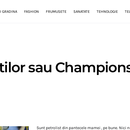
I GRADINA
FASHION
FRUMUSETE
SANATATE
TEHNOLOGIE
TE
ntilor sau Champio
Sunt petrolist din pantecele mamei , pe bune. Nici 