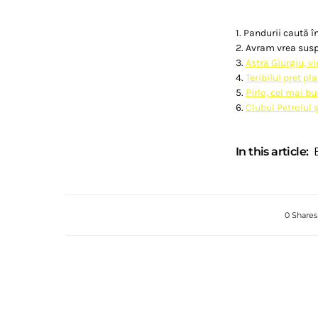
1. Pandurii caută î
2. Avram vrea sus
3.
Astra Giurgiu, v
4.
Teribilul pret p
5.
Pirlo, cel mai bu
6.
Clubul Petrolul 
In this article:
0 Shares