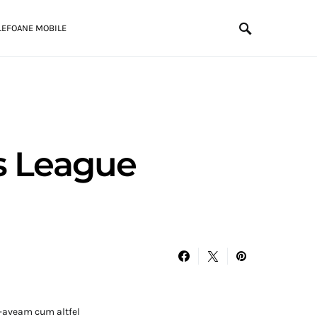
LEFOANE MOBILE
ns League
n-aveam cum altfel