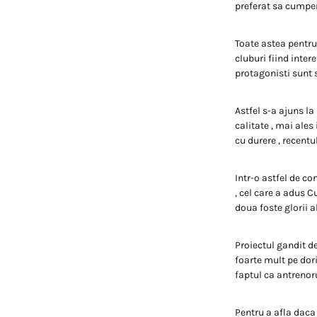
preferat sa cumpere
Toate astea pentru
cluburi fiind inte
protagonisti sunt st
Astfel s-a ajuns la
calitate , mai ales
cu durere , recentu
Intr-o astfel de co
, cel care a adus C
doua foste glorii a
Proiectul gandit de
foarte mult pe dori
faptul ca antrenoru
Pentru a afla daca