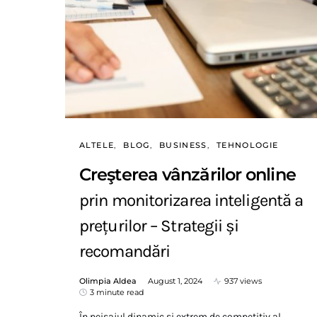
ALTELE
BLOG
BUSINESS
TEHNOLOGIE
Creşterea vânzărilor online
prin monitorizarea inteligentă a
prețurilor – Strategii și
recomandări
Olimpia Aldea
August 1, 2024
937 views
3 minute read
În peisajul dinamic și extrem de competitiv al