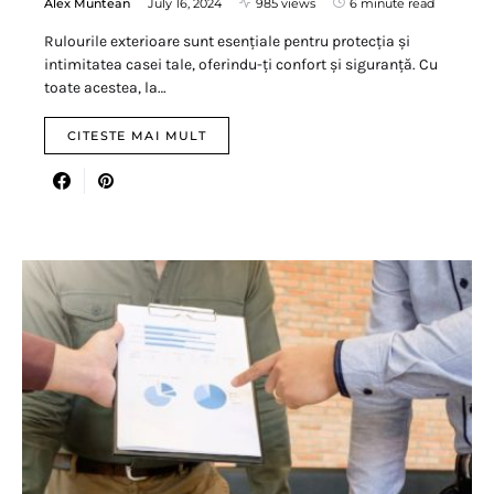
Alex Muntean
July 16, 2024
985 views
6 minute read
Rulourile exterioare sunt esențiale pentru protecția și
intimitatea casei tale, oferindu-ți confort și siguranță. Cu
toate acestea, la…
CITESTE MAI MULT