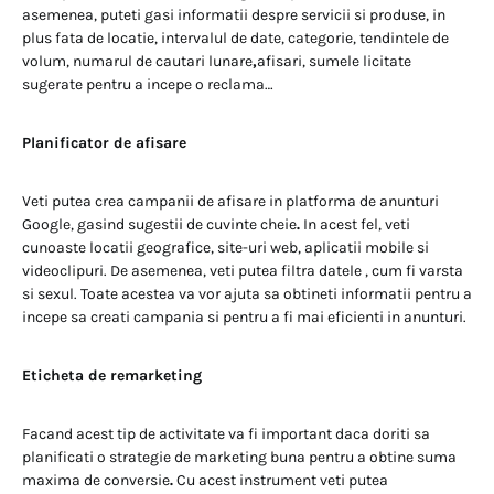
asemenea, puteti gasi informatii despre servicii si produse, in
plus fata de locatie, intervalul de date, categorie, tendintele de
volum, numarul de cautari lunare
,
afisari, sumele licitate
sugerate pentru a incepe o reclama…
Planificator de afisare
Veti putea crea campanii de afisare in platforma de anunturi
Google, gasind sugestii de cuvinte cheie
.
In acest fel, veti
cunoaste locatii geografice, site-uri web, aplicatii mobile si
videoclipuri. De asemenea, veti putea filtra datele , cum fi varsta
si sexul. Toate acestea va vor ajuta sa obtineti informatii pentru a
incepe sa creati campania si pentru a fi mai eficienti in anunturi.
Eticheta de remarketing
Facand acest tip de activitate va fi important daca doriti sa
planificati o strategie de marketing buna pentru a obtine suma
maxima de conversie
.
Cu acest instrument veti putea