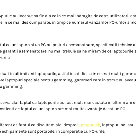
topurile au inceput sa fie din ce in ce mai indragite de catre utilizatori, a
 ce in ce mai des cumparate, in timp ce numarul vanzarilor PC-urilor a i
tul ca un laptop si un PC au preturi asemanatoare, specificatii tehnice 
de garantii asemenatoare, nu mai trebuie sa ne miram de ce laptopurile
urile.
luat in ultimii ani laptopurile, astfel incat din ce in ce mai multi gamme
pre laptopuri speciale pentru gamming, gammeri care in trecut nu aveau
ru gamming.
serva clar faptul ca laptopurile au fost mult mai cautate in ultimii ani de
constienti de faptul ca un laptop are mai multe avantaje decat un PC.
diferent de faptul ca discutam aici despre
laptopuri sh
, laptopuri noi sau
e echipamente sunt portabile, in comparatie cu PC-urile.