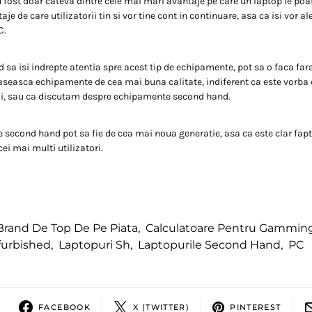
 fost doar cateva dintre cele mai mari avantaje pe care un laptop le po
aje de care utilizatorii tin si vor tine cont in continuare, asa ca isi vor a
C.
 sa isi indrepte atentia spre acest tip de echipamente, pot sa o faca far
aseasca echipamente de cea mai buna calitate, indiferent ca este vorba 
oi, sau ca discutam despre echipamente second hand.
e second hand pot sa fie de cea mai noua generatie, asa ca este clar faptu
cei mai multi utilizatori.
Brand De Top De Pe Piata
,
Calculatoare Pentru Gammin
furbished
,
Laptopuri Sh
,
Laptopurile Second Hand
,
PC
FACEBOOK
X (TWITTER)
PINTEREST