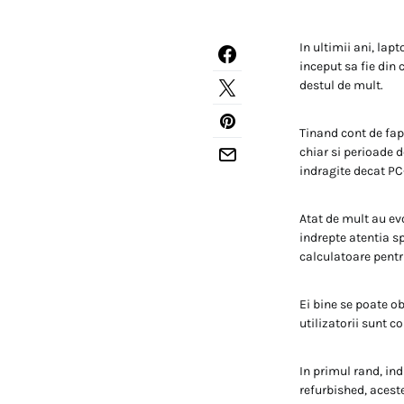
In ultimii ani, lap
inceput sa fie din
destul de mult.
Tinand cont de fap
chiar si perioade 
indragite decat PC-
Atat de mult au evo
indrepte atentia s
calculatoare pent
Ei bine se poate ob
utilizatorii sunt 
In primul rand, in
refurbished, acest