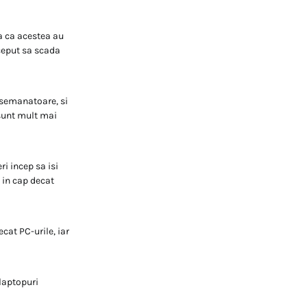
sa ca acestea au
nceput sa scada
asemanatoare, si
 sunt mult mai
ri incep sa isi
 in cap decat
cat PC-urile, iar
 laptopuri