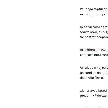
Pe langa faptul ca
avantaj major pe ca
In cazul celor care
foarte mari, cu sig
fie pastrat neapara
In schimb, un PC, t
echipamentul mai a
Un alt avantaj pe c
pe cand un calculat
de la alta firma.
Aici ar avea iaras
precum HP de exemp