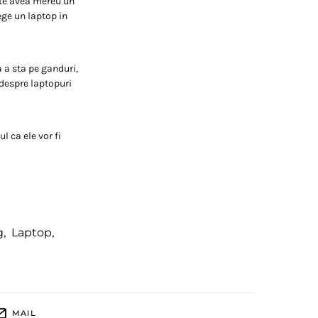
ate avea mereu un
lege un laptop in
a a sta pe ganduri,
despre laptopuri
l ca ele vor fi
g
,
Laptop
,
MAIL