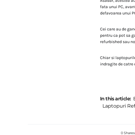
Asadar, acestea au
fata unui PC, avant
defavoarea unui P
Cei care au de gand
pentru ca pot sa g
refurbished sau n
Chiar si laptopuril
indragite de catre 
In this article:
Laptopuri Re
0 Shares