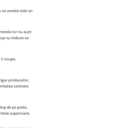
a ca acesta este un
amerele lor nu sunt
top nu trebuie sa
 il ocupa,
ingur producator,
unitatea centrala
top de pe piata,
litate superioara.