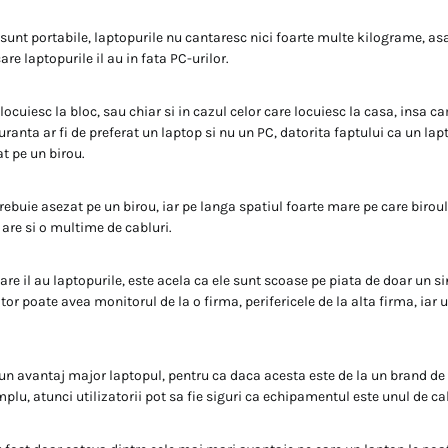
 sunt portabile, laptopurile nu cantaresc nici foarte multe kilograme, as
re laptopurile il au in fata PC-urilor.
 locuiesc la bloc, sau chiar si in cazul celor care locuiesc la casa, insa c
uranta ar fi de preferat un laptop si nu un PC, datorita faptului ca un lap
t pe un birou.
rebuie asezat pe un birou, iar pe langa spatiul foarte mare pe care biroul
re si o multime de cabluri.
are il au laptopurile, este acela ca ele sunt scoase pe piata de doar un s
or poate avea monitorul de la o firma, perifericele de la alta firma, iar 
i un avantaj major laptopul, pentru ca daca acesta este de la un brand de 
lu, atunci utilizatorii pot sa fie siguri ca echipamentul este unul de ca