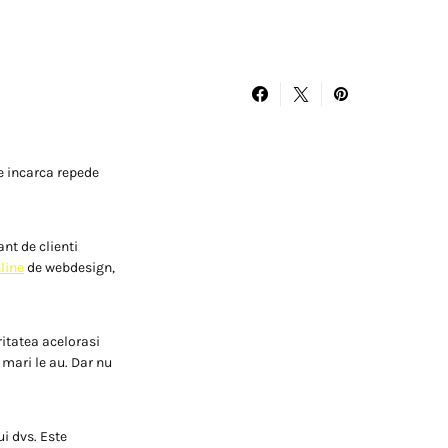
e incarca repede
nt de clienti
line
de webdesign,
ritatea acelorasi
 mari le au. Dar nu
i dvs. Este