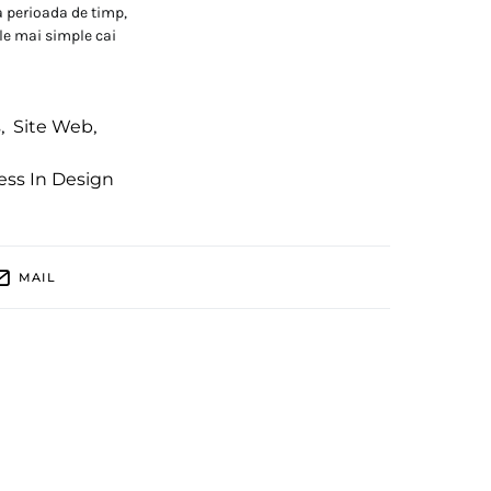
 perioada de timp,
ele mai simple cai
s
,
Site Web
,
ss In Design
MAIL