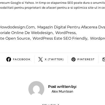
precum Google si Yahoo. In timp ce stapanirea SEO poate dura o anumita
dalitati pentru proprietarii de afaceri pentru a-si optimiza site-ul in c
Howdodesign.com
,
Magazin Digital Pentru Afacerea Dv
oriale Online De Webdesign
,
WordPress
,
ste Open Source
,
WordPress Este SEO Friendly
,
Wordpre
FACEBOOK
X (TWITTER)
PINTEREST
Post written by:
Alex Muntean