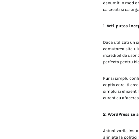
denumit in mod obi
sa creati si sa org
1. Veti putea ince
Daca utilizati un s
comutarea site-ul
incredibil de usor
perfecta pentru bl
Pur si simplu conf
captiv care iti cr
simplu si eficient
curent cu afacerea
2. WordPress se a
Actualizarile insta
aliniata la politic