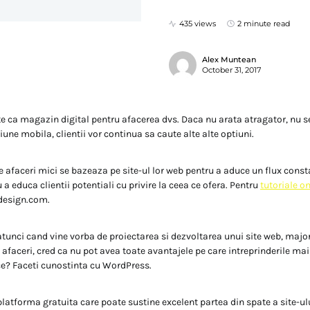
435 views
2 minute read
Alex Muntean
October 31, 2017
ste ca magazin digital pentru afacerea dvs. Daca nu arata atragator, nu s
iune mobila, clientii vor continua sa caute alte alte optiuni.
e afaceri mici se bazeaza pe site-ul lor web pentru a aduce un flux consta
u a educa clientii potentiali cu privire la ceea ce ofera. Pentru
tutoriale on
esign.com.
atunci cand vine vorba de proiectarea si dezvoltarea unui site web, majo
 afaceri, cred ca nu pot avea toate avantajele pe care intreprinderile mai
ce? Faceti cunostinta cu WordPress.
latforma gratuita care poate sustine excelent partea din spate a site-ulu