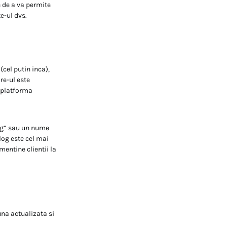
 de a va permite
te-ul dvs.
(cel putin inca),
re-ul este
e platforma
log” sau un nume
log este cel mai
mentine clientii la
una actualizata si