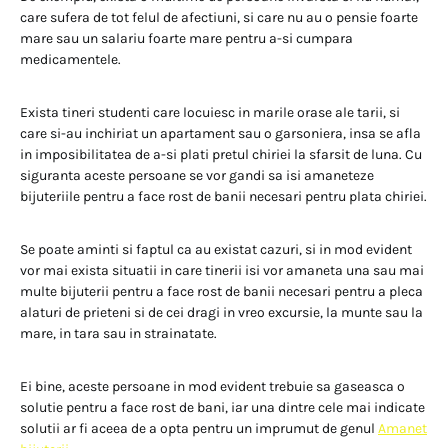
care sufera de tot felul de afectiuni, si care nu au o pensie foarte
mare sau un salariu foarte mare pentru a-si cumpara
medicamentele.
Exista tineri studenti care locuiesc in marile orase ale tarii, si
care si-au inchiriat un apartament sau o garsoniera, insa se afla
in imposibilitatea de a-si plati pretul chiriei la sfarsit de luna. Cu
siguranta aceste persoane se vor gandi sa isi amaneteze
bijuteriile pentru a face rost de banii necesari pentru plata chiriei.
Se poate aminti si faptul ca au existat cazuri, si in mod evident
vor mai exista situatii in care tinerii isi vor amaneta una sau mai
multe bijuterii pentru a face rost de banii necesari pentru a pleca
alaturi de prieteni si de cei dragi in vreo excursie, la munte sau la
mare, in tara sau in strainatate.
Ei bine, aceste persoane in mod evident trebuie sa gaseasca o
solutie pentru a face rost de bani, iar una dintre cele mai indicate
solutii ar fi aceea de a opta pentru un imprumut de genul
Amanet