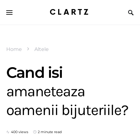
CLARTZ
Home
Altele
Cand isi
amaneteaza
oamenii bijuteriile?
400 views
2 minute read