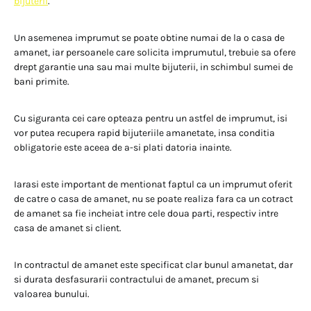
bijuterii
.
Un asemenea imprumut se poate obtine numai de la o casa de
amanet, iar persoanele care solicita imprumutul, trebuie sa ofere
drept garantie una sau mai multe bijuterii, in schimbul sumei de
bani primite.
Cu siguranta cei care opteaza pentru un astfel de imprumut, isi
vor putea recupera rapid bijuteriile amanetate, insa conditia
obligatorie este aceea de a-si plati datoria inainte.
Iarasi este important de mentionat faptul ca un imprumut oferit
de catre o casa de amanet, nu se poate realiza fara ca un cotract
de amanet sa fie incheiat intre cele doua parti, respectiv intre
casa de amanet si client.
In contractul de amanet este specificat clar bunul amanetat, dar
si durata desfasurarii contractului de amanet, precum si
valoarea bunului.