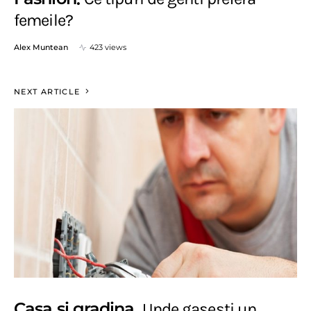
femeile?
Alex Muntean
423 views
NEXT ARTICLE
Casa si gradina
Unde gasesti un