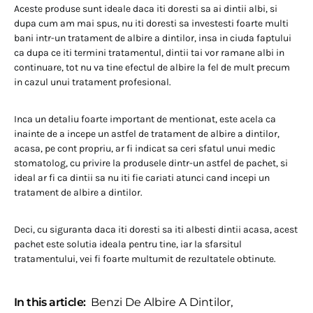
Aceste produse sunt ideale daca iti doresti sa ai dintii albi, si
dupa cum am mai spus, nu iti doresti sa investesti foarte multi
bani intr-un tratament de albire a dintilor, insa in ciuda faptului
ca dupa ce iti termini tratamentul, dintii tai vor ramane albi in
continuare, tot nu va tine efectul de albire la fel de mult precum
in cazul unui tratament profesional.
Inca un detaliu foarte important de mentionat, este acela ca
inainte de a incepe un astfel de tratament de albire a dintilor,
acasa, pe cont propriu, ar fi indicat sa ceri sfatul unui medic
stomatolog, cu privire la produsele dintr-un astfel de pachet, si
ideal ar fi ca dintii sa nu iti fie cariati atunci cand incepi un
tratament de albire a dintilor.
Deci, cu siguranta daca iti doresti sa iti albesti dintii acasa, acest
pachet este solutia ideala pentru tine, iar la sfarsitul
tratamentului, vei fi foarte multumit de rezultatele obtinute.
In this article:
Benzi De Albire A Dintilor
,