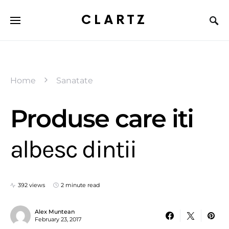
CLARTZ
Home
Sanatate
Produse care iti
albesc dintii
392 views
2 minute read
Alex Muntean
February 23, 2017