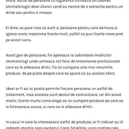
orala. Astfel de persoane cu siguranta viziteaza un cabinet
stomatologic doar atunci cand au nevoie de o extractie pentru un
dinte sau pentru o masea.
Ei bine, se pare insa ca sunt si persoane pentru care dantura si
igiena orala inseamna foarte mult, astfel ca pun foarte mare pret
pe acest lucru.
Acest gen de persoane, fie apeleaza la cabinetele medicilor
stomatologi unde urmeaza tot felul de tratamente profesionale
care sa le albeasca dintii, fie isi cumpara cele mai renumite
produse de pe piata despre care se spune ca au acelasi efect.
Ideal ar fi sa isi poata permite fiecare persoana un astfel de
tratament, insa acestea sunt destul de costisitoare, iar din acest
motiv, foarte multa lume alege sa isi cumpere produse pe care sa
le foloseasca acasa, si care sa le albeasca dintii.
In cazul in care te intereseaza astfel de produse, ar fi indicat sa iti
indrepti atentia spre pachetul Crest 3d White, care contine cele