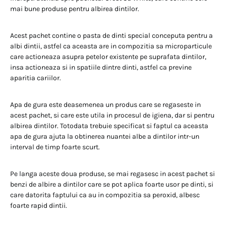
mai bune produse pentru albirea dintilor.
Acest pachet contine o pasta de dinti special conceputa pentru a
albi dintii, astfel ca aceasta are in compozitia sa microparticule
care actioneaza asupra petelor existente pe suprafata dintilor,
insa actioneaza si in spatiile dintre dinti, astfel ca previne
aparitia cariilor.
Apa de gura este deasemenea un produs care se regaseste in
acest pachet, si care este utila in procesul de igiena, dar si pentru
albirea dintilor. Totodata trebuie specificat si faptul ca aceasta
apa de gura ajuta la obtinerea nuantei albe a dintilor intr-un
interval de timp foarte scurt.
Pe langa aceste doua produse, se mai regasesc in acest pachet si
benzi de albire a dintilor care se pot aplica foarte usor pe dinti, si
care datorita faptului ca au in compozitia sa peroxid, albesc
foarte rapid dintii.