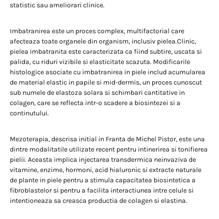
statistic sau ameliorari clinice.
Imbatranirea este un proces complex, multifactorial care
afecteaza toate organele din organism, inclusiv pielea.Clinic,
pielea imbatranita este caracterizata ca fiind subtire, uscata si
palida, cu riduri vizibile si elasticitate scazuta. Modificarile
histologice asociate cu imbatranirea in piele includ acumularea
de material elastic in papile si mid-dermis, un proces cunoscut
sub numele de elastoza solara si schimbari cantitative in
colagen, care se reflecta intr-o scadere a biosintezei si a
continutului.
Mezoterapia, descrisa initial in Franta de Michel Pistor, este una
dintre modalitatile utilizate recent pentru intinerirea si tonifierea
pielii. Aceasta implica injectarea transdermica neinvaziva de
vitamine, enzime, hormoni, acid hialuronic si extracte naturale
de plante in piele pentru a stimula capacitatea biosintetica a
fibroblastelor si pentru a facilita interactiunea intre celule si
intentioneaza sa creasca productia de colagen si elastina.