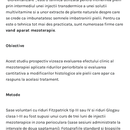
prin intermediul unei injectii transdermice a unei solutii
multivitamine si a unor extracte de plante naturale despre care
se crede ca imbunatatesc semnele imbatranirii pielii. Pentru ca
este o tehnica tot mai des practicata, sunt numeroase firme care
vand aparat mezoterapie
.
Obiective
Acest studiu prospectiv vizeaza evaluarea efectului clinic al
mezoterapiei aplicate ridurilor periorbitale si evaluarea
cantitativa a modificarilor histologice ale pielii care apar ca
raspuns la acelasi tratament.
Metode
Sase voluntari cu riduri Fitzpatrick tip III sau IV si riduri Glogau
clasa I-III au fost supusi unui curs de trei luni de injectii
mezoterapice in zona perioculara (sase sesiuni administrate la
intervale de doua saptamani). Fotografiile standard si biopsiile