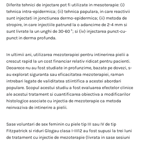
Diferite tehnici de injectare pot fi utilizate in mesoterapie: (i)
tehnica intra-epidermica; (ii) tehnica papulara, in care reactivii
sunt injectati in jonctiunea dermo-epidermica; (ii) metoda de
stropire, in care injectiile patrund la o adancime de 2-4 mm si
sunt livrate la un unghi de 30-60 °; si (iv) injectarea punct-cu-
punct in derma profunda.
In ultimii ani, utilizarea mezoterapiei pentru intinerirea pielii a
crescut rapid la un cost financiar relativ ridicat pentru pacienti.
Deoarece nu au fost studiate in profunzime, bazate pe dovezi, s-
au explorat siguranta sau eficacitatea mezoterapiei, raman
intrebari legate de validitatea stiintifica a acestei abordari
populare. Scopul acestui studiu a fost evaluarea efectelor clinice
ale acestui tratament si cuantificarea obiectiva a modificarilor
histologice asociate cu injectia de mezoterapie ca metoda
neinvaziva de intinerire a pielii.
Sase voluntari de sex feminin cu piele tip III sau IV de tip
Fitzpatrick si riduri Glogau clasa I-III12 au fost supusi la trei luni
de tratament cu injectie de mezoterapie (livrata in sase sesiuni