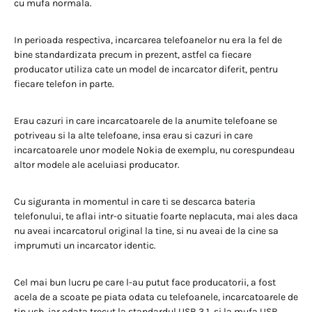
cu mufa normala.
In perioada respectiva, incarcarea telefoanelor nu era la fel de
bine standardizata precum in prezent, astfel ca fiecare
producator utiliza cate un model de incarcator diferit, pentru
fiecare telefon in parte.
Erau cazuri in care incarcatoarele de la anumite telefoane se
potriveau si la alte telefoane, insa erau si cazuri in care
incarcatoarele unor modele Nokia de exemplu, nu corespundeau
altor modele ale aceluiasi producator.
Cu siguranta in momentul in care ti se descarca bateria
telefonului, te aflai intr-o situatie foarte neplacuta, mai ales daca
nu aveai incarcatorul original la tine, si nu aveai de la cine sa
imprumuti un incarcator identic.
Cel mai bun lucru pe care l-au putut face producatorii, a fost
acela de a scoate pe piata odata cu telefoanele, incarcatoarele de
tip usb, iar odata trecut la standardul USB 3.1, si la mufa USB