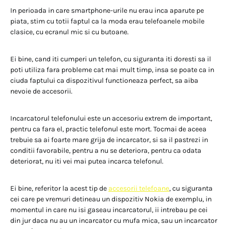
In perioada in care smartphone-urile nu erau inca aparute pe
piata, stim cu totii faptul ca la moda erau telefoanele mobile
clasice, cu ecranul mic si cu butoane.
Ei bine, cand iti cumperi un telefon, cu siguranta iti doresti sa il
poti utiliza fara probleme cat mai mult timp, insa se poate ca in
ciuda faptului ca dispozitivul functioneaza perfect, sa aiba
nevoie de accesorii.
Incarcatorul telefonului este un accesoriu extrem de important,
pentru ca fara el, practic telefonul este mort. Tocmai de aceea
trebuie sa ai foarte mare grija de incarcator, si sa il pastrezi in
conditii favorabile, pentru a nu se deteriora, pentru ca odata
deteriorat, nu iti vei mai putea incarca telefonul.
Ei bine, referitor la acest tip de
accesorii telefoane
, cu siguranta
cei care pe vremuri detineau un dispozitiv Nokia de exemplu, in
momentul in care nu isi gaseau incarcatorul, ii intrebau pe cei
din jur daca nu au un incarcator cu mufa mica, sau un incarcator