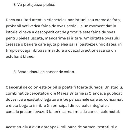
Va protejeaza pielea.
Daca va uitati atent la etichetele unor lotiuni sau creme de fata,
probabil veti vedea faina de ovaz acolo. La un moment dat in
istorie, cineva a descoperit cat de grozava este faina de ovaz
pentru pielea uscata, mancarime si iritare. Amiditatea ovazului
creeaza o bariera care ajuta pielea sa isi pastreze umiditatea, in
timp ce coaja fibroasa mai dura a ovazului actioneaza ca un
exfoliant bland.
Scade riscul de cancer de colon.
Cancerul de colon este oribil si poate fi foarte dureros. Un studiu,
combinat de cercetatori din Marea Britanie si Olanda, a publicat
dovezi ca a existat o legatura intre persoanele care au consumat
o dieta bogata in fibre (in principal din cereale integrale si
cereale precum ovazul) la un risc mai mic de cancer colorectal.
Acest studiu a avut aproape 2 milioane de oameni testati, si a