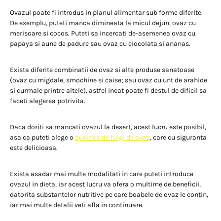
Ovazul poate fi introdus in planul alimentar sub forme diferite.
De exemplu, puteti manca dimineata la micul dejun, ovaz cu
merisoare si cocos. Puteti sa incercati de-asemenea ovaz cu
papaya si aune de padure sau ovaz cu ciocolata si ananas.
Exista diferite combinatii de ovaz si alte produse sanatoase
(ovaz cu migdale, smochine si caise; sau ovaz cu unt de arahide
si curmale printre altele), astfel incat poate fi destul de dificil sa
faceti alegerea potrivita.
Daca doriti sa mancati ovazul la desert, acest lucru este posibil,
asa ca puteti alege o
budinca de fulgi de ovaz
, care cu siguranta
este delicioasa.
Exista asadar mai multe modalitati in care puteti introduce
ovazul in dieta, iar acest lucru va ofera o multime de beneficii,
datorita substantelor nutritive pe care boabele de ovaz le contin,
iar mai multe detalii veti afla in continuare.