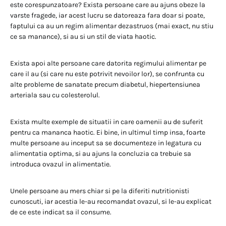
este corespunzatoare? Exista persoane care au ajuns obeze la
varste fragede, iar acest lucru se datoreaza fara doar si poate,
faptului ca au un regim alimentar dezastruos (mai exact, nu stiu
ce sa manance), si au si un stil de viata haotic.
Exista apoi alte persoane care datorita regimului alimentar pe
care il au (si care nu este potrivit nevoilor lor), se confrunta cu
alte probleme de sanatate precum diabetul, hiepertensiunea
arteriala sau cu colesterolul.
Exista multe exemple de situatii in care oamenii au de suferit
pentru ca mananca haotic. Ei bine, in ultimul timp insa, foarte
multe persoane au inceput sa se documenteze in legatura cu
alimentatia optima, si au ajuns la concluzia ca trebuie sa
introduca ovazul in alimentatie.
Unele persoane au mers chiar si pe la diferiti nutritionisti
cunoscuti, iar acestia le-au recomandat ovazul, si le-au explicat
de ce este indicat sa il consume.