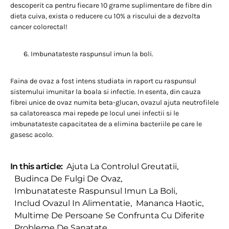
descoperit ca pentru fiecare 10 grame suplimentare de fibre din
dieta cuiva, exista o reducere cu 10% a riscului de a dezvolta
cancer colorectal!
Imbunatateste raspunsul imun la boli.
Faina de ovaz a fost intens studiata in raport cu raspunsul
sistemului imunitar la boala si infectie. In esenta, din cauza
fibrei unice de ovaz numita beta-glucan, ovazul ajuta neutrofilele
sa calatoreasca mai repede pe locul unei infectii si le
imbunatateste capacitatea de a elimina bacteriile pe care le
gasesc acolo.
In this article:
Ajuta La Controlul Greutatii
,
Budinca De Fulgi De Ovaz
,
Imbunatateste Raspunsul Imun La Boli
,
Includ Ovazul In Alimentatie
,
Mananca Haotic
,
Multime De Persoane Se Confrunta Cu Diferite
Probleme De Sanatate