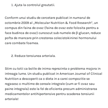
Ajuta la controlul greutatii.
Conform unui studiu de cercetare publicat in numarul de
octombrie 2009 al „Molecular Nutrition & Food Research”, un
compus din faina de ovaz (faina de ovaz este folosita pentru a
face budinca de ovaz) cunoscut sub numele de β-glucan, reduce
pofta de mancare prin cresterea colecistokininei hormonului
care combate foamea.
Reduce tensiunea arteriala.
Stim cu totii ca bolile de inima reprezinta o problema majora in
intreaga lume. Un studiu publicat in American Journal of Clinical
Nutrition a descoperit ca o dieta in a carei compozitie se
regasesc o multime de cereale integrale (cum ar fi ovaz sau
paine integrala) este la fel de eficienta precum administrarea
medicamentelor antihipertensive pentru scaderea tensiunii
arteriale!