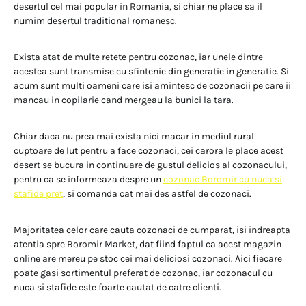
desertul cel mai popular in Romania, si chiar ne place sa il
numim desertul traditional romanesc.
Exista atat de multe retete pentru cozonac, iar unele dintre
acestea sunt transmise cu sfintenie din generatie in generatie. Si
acum sunt multi oameni care isi amintesc de cozonacii pe care ii
mancau in copilarie cand mergeau la bunici la tara.
Chiar daca nu prea mai exista nici macar in mediul rural
cuptoare de lut pentru a face cozonaci, cei carora le place acest
desert se bucura in continuare de gustul delicios al cozonacului,
pentru ca se informeaza despre un
cozonac Boromir cu nuca si
stafide pret
, si comanda cat mai des astfel de cozonaci.
Majoritatea celor care cauta cozonaci de cumparat, isi indreapta
atentia spre Boromir Market, dat fiind faptul ca acest magazin
online are mereu pe stoc cei mai deliciosi cozonaci. Aici fiecare
poate gasi sortimentul preferat de cozonac, iar cozonacul cu
nuca si stafide este foarte cautat de catre clienti.