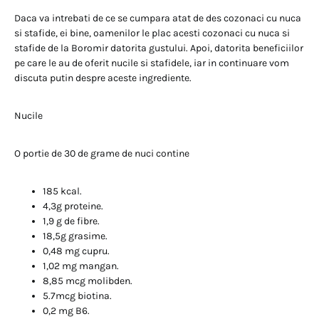
Daca va intrebati de ce se cumpara atat de des cozonaci cu nuca
si stafide, ei bine, oamenilor le plac acesti cozonaci cu nuca si
stafide de la Boromir datorita gustului. Apoi, datorita beneficiilor
pe care le au de oferit nucile si stafidele, iar in continuare vom
discuta putin despre aceste ingrediente.
Nucile
O portie de 30 de grame de nuci contine
185 kcal.
4,3g proteine.
1,9 g de fibre.
18,5g grasime.
0,48 mg cupru.
1,02 mg mangan.
8,85 mcg molibden.
5.7mcg biotina.
0,2 mg B6.