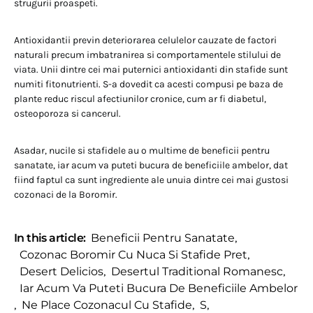
strugurii proaspeti.
Antioxidantii previn deteriorarea celulelor cauzate de factori
naturali precum imbatranirea si comportamentele stilului de
viata. Unii dintre cei mai puternici antioxidanti din stafide sunt
numiti fitonutrienti. S-a dovedit ca acesti compusi pe baza de
plante reduc riscul afectiunilor cronice, cum ar fi diabetul,
osteoporoza si cancerul.
Asadar, nucile si stafidele au o multime de beneficii pentru
sanatate, iar acum va puteti bucura de beneficiile ambelor, dat
fiind faptul ca sunt ingrediente ale unuia dintre cei mai gustosi
cozonaci de la Boromir.
In this article:
Beneficii Pentru Sanatate
,
Cozonac Boromir Cu Nuca Si Stafide Pret
,
Desert Delicios
,
Desertul Traditional Romanesc
,
Iar Acum Va Puteti Bucura De Beneficiile Ambelor
,
Ne Place Cozonacul Cu Stafide
,
S
,