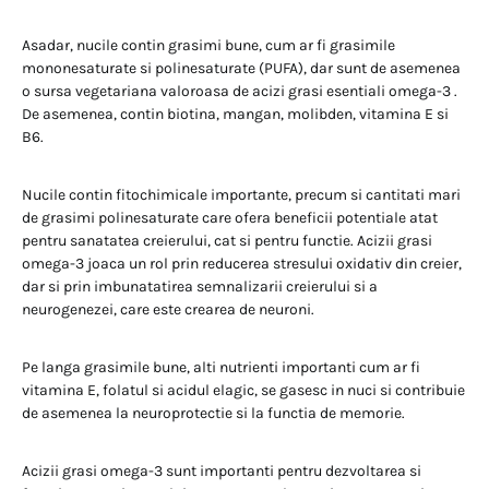
Asadar, nucile contin grasimi bune, cum ar fi grasimile
mononesaturate si polinesaturate (PUFA), dar sunt de asemenea
o sursa vegetariana valoroasa de acizi grasi esentiali omega-3 .
De asemenea, contin biotina, mangan, molibden, vitamina E si
B6.
Nucile contin fitochimicale importante, precum si cantitati mari
de grasimi polinesaturate care ofera beneficii potentiale atat
pentru sanatatea creierului, cat si pentru functie. Acizii grasi
omega-3 joaca un rol prin reducerea stresului oxidativ din creier,
dar si prin imbunatatirea semnalizarii creierului si a
neurogenezei, care este crearea de neuroni.
Pe langa grasimile bune, alti nutrienti importanti cum ar fi
vitamina E, folatul si acidul elagic, se gasesc in nuci si contribuie
de asemenea la neuroprotectie si la functia de memorie.
Acizii grasi omega-3 sunt importanti pentru dezvoltarea si