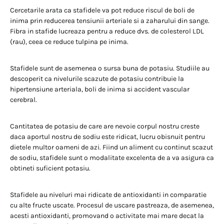
Cercetarile arata ca stafidele va pot reduce riscul de boli de
inima prin reducerea tensiunii arteriale si a zaharului din sange.
Fibra in stafide lucreaza pentru a reduce dvs. de colesterol LDL
(rau), ceea ce reduce tulpina pe inima.
Stafidele sunt de asemenea o sursa buna de potasiu. Studiile au
descoperit ca nivelurile scazute de potasiu contribuie la
hipertensiune arteriala, boli de inima si accident vascular
cerebral.
Cantitatea de potasiu de care are nevoie corpul nostru creste
daca aportul nostru de sodiu este ridicat, lucru obisnuit pentru
dietele multor oameni de azi. Fiind un aliment cu continut scazut
de sodiu, stafidele sunt o modalitate excelenta de a va asigura ca
obtineti suficient potasiu.
Stafidele au niveluri mai ridicate de antioxidanti in comparatie
cu alte fructe uscate. Procesul de uscare pastreaza, de asemenea,
acesti antioxidanti, promovand o activitate mai mare decat la