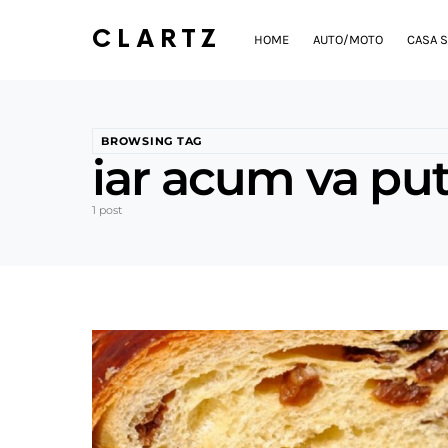
CLARTZ
HOME
AUTO/MOTO
CASA S
BROWSING TAG
iar acum va put
1 post