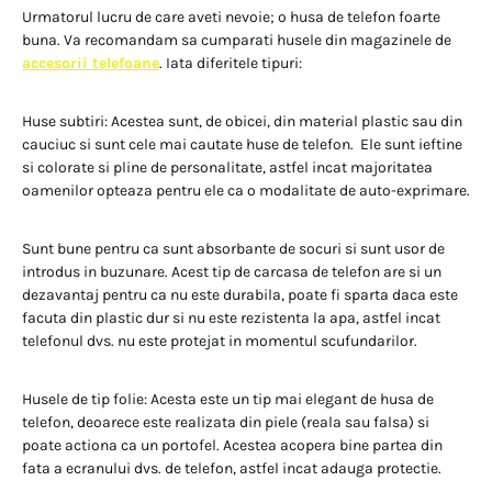
Urmatorul lucru de care aveti nevoie; o husa de telefon foarte
buna. Va recomandam sa cumparati husele din magazinele de
accesorii telefoane
. Iata diferitele tipuri:
Huse subtiri: Acestea sunt, de obicei, din material plastic sau din
cauciuc si sunt cele mai cautate huse de telefon. Ele sunt ieftine
si colorate si pline de personalitate, astfel incat majoritatea
oamenilor opteaza pentru ele ca o modalitate de auto-exprimare.
Sunt bune pentru ca sunt absorbante de socuri si sunt usor de
introdus in buzunare. Acest tip de carcasa de telefon are si un
dezavantaj pentru ca nu este durabila, poate fi sparta daca este
facuta din plastic dur si nu este rezistenta la apa, astfel incat
telefonul dvs. nu este protejat in momentul scufundarilor.
Husele de tip folie: Acesta este un tip mai elegant de husa de
telefon, deoarece este realizata din piele (reala sau falsa) si
poate actiona ca un portofel. Acestea acopera bine partea din
fata a ecranului dvs. de telefon, astfel incat adauga protectie.