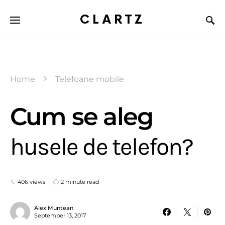
CLARTZ
Home
Telefoane mobile
Cum se aleg
husele de telefon?
406 views
2 minute read
Alex Muntean
September 13, 2017