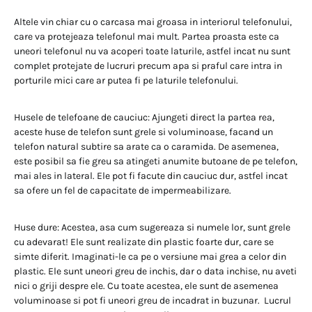
Altele vin chiar cu o carcasa mai groasa in interiorul telefonului,
care va protejeaza telefonul mai mult. Partea proasta este ca
uneori telefonul nu va acoperi toate laturile, astfel incat nu sunt
complet protejate de lucruri precum apa si praful care intra in
porturile mici care ar putea fi pe laturile telefonului.
Husele de telefoane de cauciuc: Ajungeti direct la partea rea,
aceste huse de telefon sunt grele si voluminoase, facand un
telefon natural subtire sa arate ca o caramida. De asemenea,
este posibil sa fie greu sa atingeti anumite butoane de pe telefon,
mai ales in lateral. Ele pot fi facute din cauciuc dur, astfel incat
sa ofere un fel de capacitate de impermeabilizare.
Huse dure: Acestea, asa cum sugereaza si numele lor, sunt grele
cu adevarat! Ele sunt realizate din plastic foarte dur, care se
simte diferit. Imaginati-le ca pe o versiune mai grea a celor din
plastic. Ele sunt uneori greu de inchis, dar o data inchise, nu aveti
nici o griji despre ele. Cu toate acestea, ele sunt de asemenea
voluminoase si pot fi uneori greu de incadrat in buzunar. Lucrul