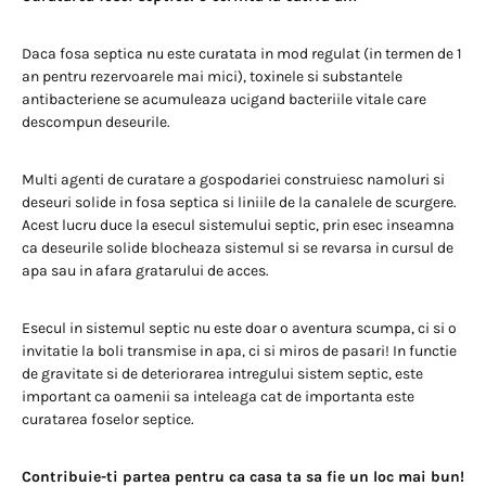
Daca fosa septica nu este curatata in mod regulat (in termen de 1
an pentru rezervoarele mai mici), toxinele si substantele
antibacteriene se acumuleaza ucigand bacteriile vitale care
descompun deseurile.
Multi agenti de curatare a gospodariei construiesc namoluri si
deseuri solide in fosa septica si liniile de la canalele de scurgere.
Acest lucru duce la esecul sistemului septic, prin esec inseamna
ca deseurile solide blocheaza sistemul si se revarsa in cursul de
apa sau in afara gratarului de acces.
Esecul in sistemul septic nu este doar o aventura scumpa, ci si o
invitatie la boli transmise in apa, ci si miros de pasari! In functie
de gravitate si de deteriorarea intregului sistem septic, este
important ca oamenii sa inteleaga cat de importanta este
curatarea foselor septice.
Contribuie-ti partea pentru ca casa ta sa fie un loc mai bun!