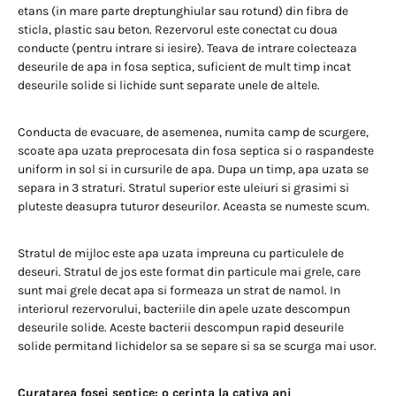
etans (in mare parte dreptunghiular sau rotund) din fibra de
sticla, plastic sau beton. Rezervorul este conectat cu doua
conducte (pentru intrare si iesire). Teava de intrare colecteaza
deseurile de apa in fosa septica, suficient de mult timp incat
deseurile solide si lichide sunt separate unele de altele.
Conducta de evacuare, de asemenea, numita camp de scurgere,
scoate apa uzata preprocesata din fosa septica si o raspandeste
uniform in sol si in cursurile de apa. Dupa un timp, apa uzata se
separa in 3 straturi. Stratul superior este uleiuri si grasimi si
pluteste deasupra tuturor deseurilor. Aceasta se numeste scum.
Stratul de mijloc este apa uzata impreuna cu particulele de
deseuri. Stratul de jos este format din particule mai grele, care
sunt mai grele decat apa si formeaza un strat de namol. In
interiorul rezervorului, bacteriile din apele uzate descompun
deseurile solide. Aceste bacterii descompun rapid deseurile
solide permitand lichidelor sa se separe si sa se scurga mai usor.
Curatarea fosei septice: o cerinta la cativa ani