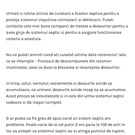
Urmati o rutina stricta de curatare a foselor septice pentru a
proteja sistemul impotriva colmatarii si defalcarii. Puteti
contacta cele mai bune companii de tratare a deseurilor pentru a
avea grija de sistemul septic si pentru a asigura functionarea
corecta a acestuia.
Nu va puteti aminti cand ati curatat ultima data rezervorul: Iata
ce se intampla – Procesul de descompunere din rezervor
incetineste, ceea ce duce la blocarea si revarsarea deseurilor.
In timp, solul, namolul, excremente si deseurile solide se
acumuleaza, ca urmare, deseurile solide incep sa se acumuleze.
Acest proces se inrautateste si in cele din urma sistemul septic
cedeaza si da inapoi complet.
S-ar putea sa fie greu de spus cand un sistem septic are
probleme. Poate varia de la cel putin 2 ani pana la 100 de ani! In
loc sa astepti ca sistemul septic sa-si atinga punctul de rupere,