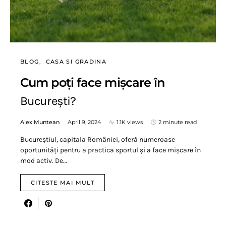
BLOG
CASA SI GRADINA
Cum poți face mișcare în
București?
Alex Muntean
April 9, 2024
1.1K views
2 minute read
Bucureștiul, capitala României, oferă numeroase
oportunități pentru a practica sportul și a face mișcare în
mod activ. De…
CITESTE MAI MULT