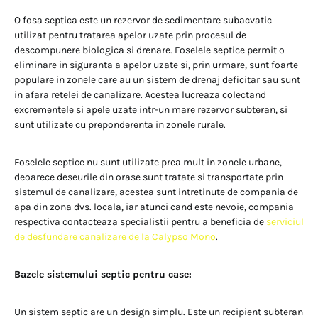
O fosa septica este un rezervor de sedimentare subacvatic
utilizat pentru tratarea apelor uzate prin procesul de
descompunere biologica si drenare. Foselele septice permit o
eliminare in siguranta a apelor uzate si, prin urmare, sunt foarte
populare in zonele care au un sistem de drenaj deficitar sau sunt
in afara retelei de canalizare. Acestea lucreaza colectand
excrementele si apele uzate intr-un mare rezervor subteran, si
sunt utilizate cu preponderenta in zonele rurale.
Foselele septice nu sunt utilizate prea mult in zonele urbane,
deoarece deseurile din orase sunt tratate si transportate prin
sistemul de canalizare, acestea sunt intretinute de compania de
apa din zona dvs. locala, iar atunci cand este nevoie, compania
respectiva contacteaza specialistii pentru a beneficia de
serviciul
de desfundare canalizare de la Calypso Mono
.
Bazele sistemului septic pentru case:
Un sistem septic are un design simplu. Este un recipient subteran