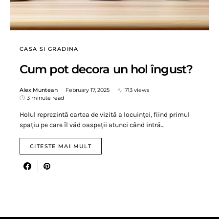
CASA SI GRADINA
Cum pot decora un hol îngust?
Alex Muntean
February 17, 2025
713 views
3 minute read
Holul reprezintă cartea de vizită a locuinței, fiind primul
spațiu pe care îl văd oaspeții atunci când intră…
CITESTE MAI MULT