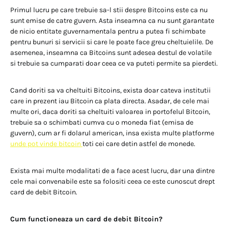
Primul lucru pe care trebuie sa-l stii despre Bitcoins este ca nu
sunt emise de catre guvern. Asta inseamna ca nu sunt garantate
de nicio entitate guvernamentala pentru a putea fi schimbate
pentru bunuri si servicii si care le poate face greu cheltuielile. De
asemenea, inseamna ca Bitcoins sunt adesea destul de volatile
si trebuie sa cumparati doar ceea ce va puteti permite sa pierdeti.
Cand doriti sa va cheltuiti Bitcoins, exista doar cateva institutii
care in prezent iau Bitcoin ca plata directa. Asadar, de cele mai
multe ori, daca doriti sa cheltuiti valoarea in portofelul Bitcoin,
trebuie sa o schimbati cumva cu o moneda fiat (emisa de
guvern), cum ar fi dolarul american, insa exista multe platforme
unde pot vinde bitcoin
toti cei care detin astfel de monede.
Exista mai multe modalitati de a face acest lucru, dar una dintre
cele mai convenabile este sa folositi ceea ce este cunoscut drept
card de debit Bitcoin.
Cum functioneaza un card de debit Bitcoin?