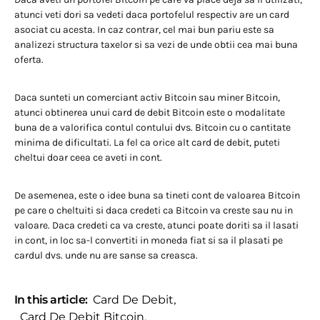
atunci veti dori sa vedeti daca portofelul respectiv are un card
asociat cu acesta. In caz contrar, cel mai bun pariu este sa
analizezi structura taxelor si sa vezi de unde obtii cea mai buna
oferta.
Daca sunteti un comerciant activ Bitcoin sau miner Bitcoin,
atunci obtinerea unui card de debit Bitcoin este o modalitate
buna de a valorifica contul contului dvs. Bitcoin cu o cantitate
minima de dificultati. La fel ca orice alt card de debit, puteti
cheltui doar ceea ce aveti in cont.
De asemenea, este o idee buna sa tineti cont de valoarea Bitcoin
pe care o cheltuiti si daca credeti ca Bitcoin va creste sau nu in
valoare. Daca credeti ca va creste, atunci poate doriti sa il lasati
in cont, in loc sa-l convertiti in moneda fiat si sa il plasati pe
cardul dvs. unde nu are sanse sa creasca.
In this article:
Card De Debit
,
Card De Debit Bitcoin
,