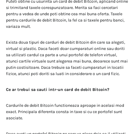
Puteti obtine cu usurinta un card de debit Bitcoin, aplicand online
si trimitand taxele corespunzatoare. Merita sa faci cercetari
pentru a vedea de unde poti obtine cea mai buna oferta. Taxele
pentru cardurile de debit Bitcoin, la fel ca si taxele pentru banci,
variaza mult.
Exista doua tipuri de carduri de debit Bitcoin din care sa alegeti,
virtual si plastic. Daca faceti doar cumparaturi online sau doriti
sa utilizati cardul ca parte a unui portofel de telefon virtual,
atunci cartile virtuale sunt alegerea mai buna, deoarece sunt mai
putin costisitoare. Daca trebuie sa faceti cumparaturi in locatii
fizice, atunci poti doriti sa luati in considerare o un card fizic.
Ce ar trebui sa cauti intr-un card de debit Bitcoin?
Cardurile de debit Bitcoin functioneaza aproape in acelasi mod
exact. Principala diferenta consta in taxe si cu ce portofel sunt
asociate.
Daca aveti un portofel Bitcoin pe care va place deja sa il utilizati,