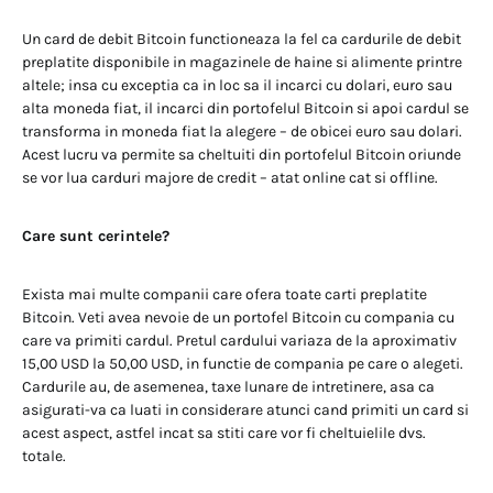
Un card de debit Bitcoin functioneaza la fel ca cardurile de debit
preplatite disponibile in magazinele de haine si alimente printre
altele; insa cu exceptia ca in loc sa il incarci cu dolari, euro sau
alta moneda fiat, il incarci din portofelul Bitcoin si apoi cardul se
transforma in moneda fiat la alegere – de obicei euro sau dolari.
Acest lucru va permite sa cheltuiti din portofelul Bitcoin oriunde
se vor lua carduri majore de credit – atat online cat si offline.
Care sunt cerintele?
Exista mai multe companii care ofera toate carti preplatite
Bitcoin. Veti avea nevoie de un portofel Bitcoin cu compania cu
care va primiti cardul. Pretul cardului variaza de la aproximativ
15,00 USD la 50,00 USD, in functie de compania pe care o alegeti.
Cardurile au, de asemenea, taxe lunare de intretinere, asa ca
asigurati-va ca luati in considerare atunci cand primiti un card si
acest aspect, astfel incat sa stiti care vor fi cheltuielile dvs.
totale.