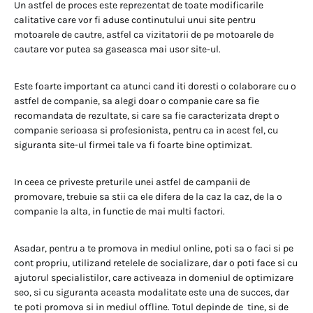
Un astfel de proces este reprezentat de toate modificarile
calitative care vor fi aduse continutului unui site pentru
motoarele de cautre, astfel ca vizitatorii de pe motoarele de
cautare vor putea sa gaseasca mai usor site-ul.
Este foarte important ca atunci cand iti doresti o colaborare cu o
astfel de companie, sa alegi doar o companie care sa fie
recomandata de rezultate, si care sa fie caracterizata drept o
companie serioasa si profesionista, pentru ca in acest fel, cu
siguranta site-ul firmei tale va fi foarte bine optimizat.
In ceea ce priveste preturile unei astfel de campanii de
promovare, trebuie sa stii ca ele difera de la caz la caz, de la o
companie la alta, in functie de mai multi factori.
Asadar, pentru a te promova in mediul online, poti sa o faci si pe
cont propriu, utilizand retelele de socializare, dar o poti face si cu
ajutorul specialistilor, care activeaza in domeniul de optimizare
seo, si cu siguranta aceasta modalitate este una de succes, dar
te poti promova si in mediul offline. Totul depinde de tine, si de