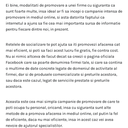
Ei bine, modalitati de promovare a unei firme cu siguranta ca
sunt foarte multe, insa ideal ar fi sa incepi o campanie intensa de
promovare in mediul online, si asta datorita faptului ca
internetul a ajuns sa fie cea mai importanta sursa de informatie
pentru fiecare dintre noi, in prezent.
Retelele de socializare te pot ajuta sa iti promovezi afacerea cat
mai eficient, si poti sa faci acest lucru fie gratis, fie contra cost.
Nu ai nimic altceva de facut decat sa creezi o pagina oficiala
Facebook care sa poarte denumirea firmei tale, si care sa contina
o multime de date concrete legate de domeniul de activitate al
firmei, dar si de produsele comercializate si preturile acestora,
sau daca este cazul, legat de serviciile prestate si preturile
acestora.
Aceasta este cea mai simpla campanie de promovare de care te
poti ocupa tu personal, oricand, insa cu siguranta sunt alte
metode de a promova afacerea in mediul online, cel putin la fel
de eficiente, daca nu mai eficiente, insa in acest caz vei avea
nevoie de ajutorul specialistilor.