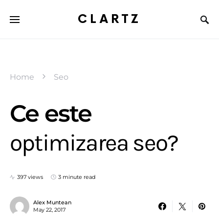
CLARTZ
Home
Seo
Ce este
optimizarea seo?
397 views
3 minute read
Alex Muntean
May 22, 2017