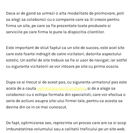
Daca ai de gand sa urmezi o alta modalitate de promovare, poti
sa alegi sa colaborezi cu o companie care sa iti creeze pentru
firma un site, pe care sa fie prezentate toate produsele si
serviciile pe care firma le pune la dispozitia clientilor.
Este important de stiut faptul ca un site de succes, este acel site
care este foarte indragit de catre vizitatori, datorita aspectului
estetic. Un astfel de site trebuie sa fie si usor de navigat, iar astfel
cu siguranta vizitatorii se vor intoare pe site cu prima ocazie.
Dupa ce ai trecut si de acest pas, cu siguranta urmatorul pas este
acela de a cauta
optimizare seo Constanta
, si de a alege sa
colaborezi cu o echipa formata din specialisti, care vor efectua o
serie de actiuni asupra site-ului firmei tale, pentru ca acesta sa
devina din ce in ce mai cunoscut.
De fapt, optimizarea seo, reprezinta un proces care are ca si scop
imbunatatirea volumului sau a calitatii traficului pe un site web.