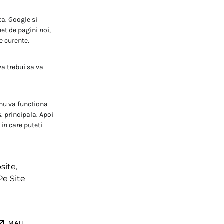
ta. Google si
et de pagini noi,
e curente.
va trebui sa va
 nu va functiona
. principala. Apoi
 in care puteti
site
,
Pe Site
MAIL