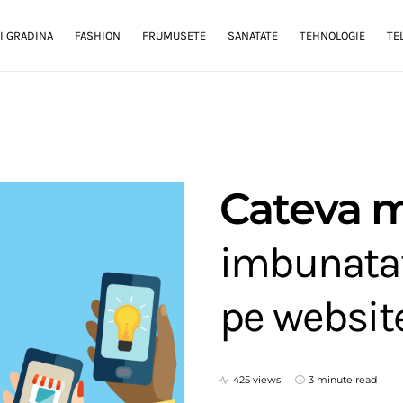
I GRADINA
FASHION
FRUMUSETE
SANATATE
TEHNOLOGIE
TE
Cateva mo
imbunatati
pe websit
425 views
3 minute read