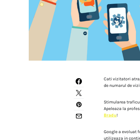
Cati vizitatori at
de numarul de vizit
Stimularea traficul
Apeleaza la profes
Bradu
!
Google a evoluat f
utilizeaza in conti