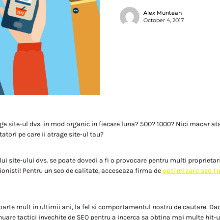
Alex Muntean
October 4, 2017
rage site-ul dvs. in mod organic in fiecare luna? 500? 1000? Nici macar a
atori pe care ii atrage site-ul tau?
ui site-ului dvs. se poate dovedi a fi o provocare pentru multi proprietari
ionisti! Pentru un seo de calitate, acceseaza firma de
optimizare seo i
oarte mult in ultimii ani, la fel si comportamentul nostru de cautare. Da
nuare tactici invechite de SEO pentru a incerca sa obtina mai multe hit-u