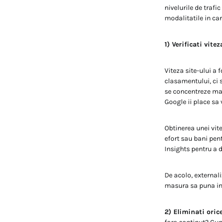
nivelurile de trafi
modalitatile in car
1) Verificati vitez
Viteza site-ului a
clasamentului, ci s
se concentreze mai
Google ii place sa 
Obtinerea unei vit
efort sau bani pent
Insights pentru a d
De acolo, externali
masura sa puna in 
2) Eliminati oric