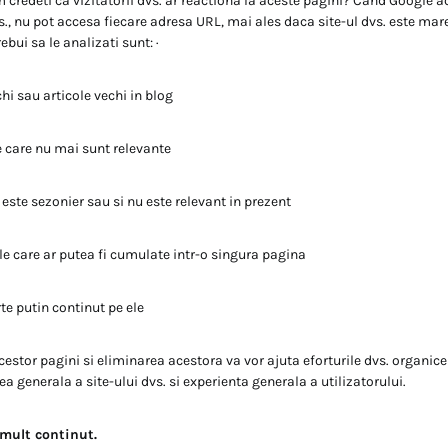
 credeti ca vizitatorii dvs. ar reactiona la aceste pagini? Cand Google 
s., nu pot accesa fiecare adresa URL, mai ales daca site-ul dvs. este mare
ebui sa le analizati sunt: ·
chi sau articole vechi in blog
care nu mai sunt relevante
te sezonier sau si nu este relevant in prezent
 care ar putea fi cumulate intr-o singura pagina
e putin continut pe ele
tor pagini si eliminarea acestora va vor ajuta eforturile dvs. organice
a generala a site-ului dvs. si experienta generala a utilizatorului.
mult continut.