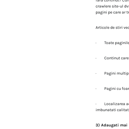
fara continut? Cum
crawlere site-ul dv
pagini pe care ar tr
Articole de stiri ve
· Toate paginile 
· Continut care es
· Pagini multiple
· Pagini cu foart
· Localizarea aces
imbunatati calitate
3) Adaugati mai 