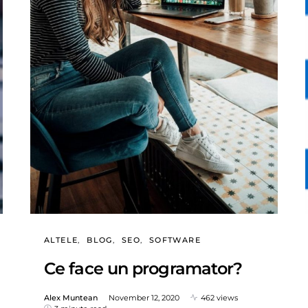
ALTELE
BLOG
SEO
SOFTWARE
Ce face un programator?
Alex Muntean
November 12, 2020
462 views