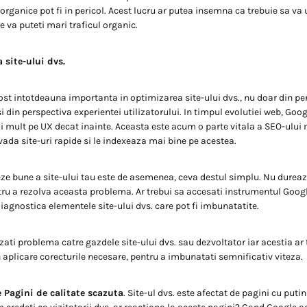
c organice pot fi in pericol. Acest lucru ar putea insemna ca trebuie sa va u
e va puteti mari traficul organic.
a site-ului dvs.
 fost intotdeauna importanta in optimizarea site-ului dvs., nu doar din pe
i din perspectiva experientei utilizatorului. In timpul evolutiei web, Goo
 mult pe UX decat inainte. Aceasta este acum o parte vitala a SEO-ului
vada site-uri rapide si le indexeaza mai bine pe acestea.
eze bune a site-ului tau este de asemenea, ceva destul simplu. Nu durea
ru a rezolva aceasta problema. Ar trebui sa accesati instrumentul Google 
iagnostica elementele site-ului dvs. care pot fi imbunatatite.
zati problema catre gazdele site-ului dvs. sau dezvoltator iar acestia ar t
aplicare corecturile necesare, pentru a imbunatati semnificativ viteza.
e Pagini de calitate scazuta
. Site-ul dvs. este afectat de pagini cu puti