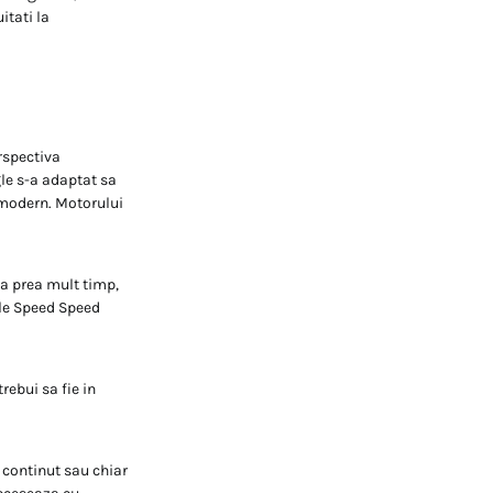
itati la
rspectiva
gle s-a adaptat sa
 modern. Motorului
za prea mult timp,
Speed ​​Speed ​​
rebui sa fie in
n continut sau chiar