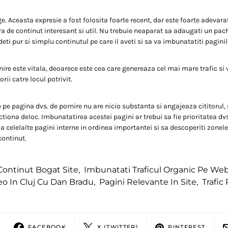
e. Aceasta expresie a fost folosita foarte recent, dar este foarte adevara
ra de continut interesant si util. Nu trebuie neaparat sa adaugati un pach
deti pur si simplu continutul pe care il aveti si sa va imbunatatiti paginil
ire este vitala, deoarece este cea care genereaza cel mai mare trafic si 
orii catre locul potrivit.
 pe pagina dvs. de pornire nu are nicio substanta si angajeaza cititorul,
tiona deloc. Imbunatatirea acestei pagini ar trebui sa fie prioritatea dvs
 la celelalte pagini interne in ordinea importantei si sa descoperiti zonele
ontinut.
Continut Bogat Site
,
Imbunatati Traficul Organic Pe Web
eo In Cluj Cu Dan Bradu
,
Pagini Relevante In Site
,
Trafic 
FACEBOOK
X (TWITTER)
PINTEREST