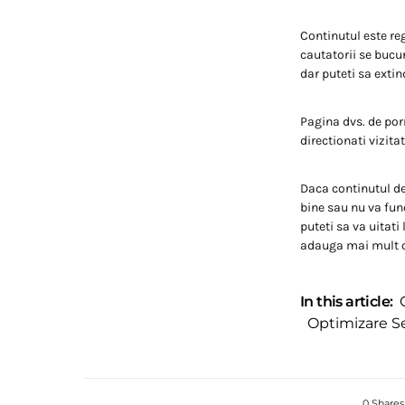
Continutul este reg
cautatorii se bucu
dar puteti sa extin
Pagina dvs. de porn
directionati vizitat
Daca continutul de
bine sau nu va func
puteti sa va uitati
adauga mai mult c
In this article:
Optimizare S
0 Shares