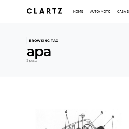
CLARTZ
HOME
AUTO/MOTO
CASA S
BROWSING TAG
apa
3 posts