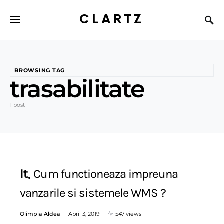
CLARTZ
BROWSING TAG
trasabilitate
1 post
It
Cum functioneaza impreuna
vanzarile si sistemele WMS ?
Olimpia Aldea
April 3, 2019
547 views