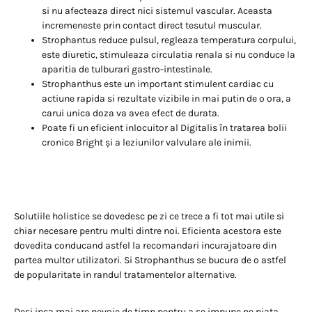
si nu afecteaza direct nici sistemul vascular. Aceasta
incremeneste prin contact direct tesutul muscular.
Strophantus reduce pulsul, regleaza temperatura corpului,
este diuretic, stimuleaza circulatia renala si nu conduce la
aparitia de tulburari gastro-intestinale.
Strophanthus este un important stimulent cardiac cu
actiune rapida si rezultate vizibile in mai putin de o ora, a
carui unica doza va avea efect de durata.
Poate fi un eficient inlocuitor al Digitalis în tratarea bolii
cronice Bright și a leziunilor valvulare ale inimii.
Solutiile holistice se dovedesc pe zi ce trece a fi tot mai utile si
chiar necesare pentru multi dintre noi. Eficienta acestora este
dovedita conducand astfel la recomandari incurajatoare din
partea multor utilizatori. Si Strophanthus se bucura de o astfel
de popularitate in randul tratamentelor alternative.
Desi inca mai are nevoie de timp pentru a se impune pe piata