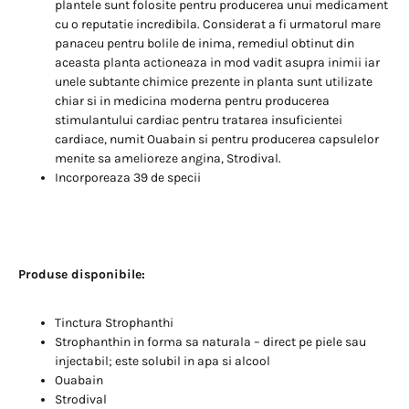
plantele sunt folosite pentru producerea unui medicament
cu o reputatie incredibila. Considerat a fi urmatorul mare
panaceu pentru bolile de inima, remediul obtinut din
aceasta planta actioneaza in mod vadit asupra inimii iar
unele subtante chimice prezente in planta sunt utilizate
chiar si in medicina moderna pentru producerea
stimulantului cardiac pentru tratarea insuficientei
cardiace, numit Ouabain si pentru producerea capsulelor
menite sa amelioreze angina, Strodival.
Incorporeaza 39 de specii
Produse disponibile:
Tinctura Strophanthi
Strophanthin in forma sa naturala – direct pe piele sau
injectabil; este solubil in apa si alcool
Ouabain
Strodival