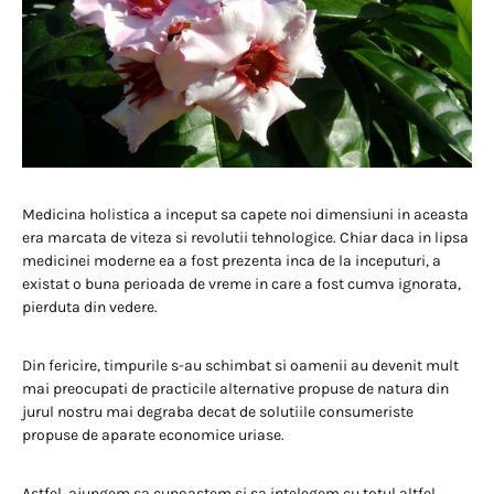
Medicina holistica a inceput sa capete noi dimensiuni in aceasta
era marcata de viteza si revolutii tehnologice. Chiar daca in lipsa
medicinei moderne ea a fost prezenta inca de la inceputuri, a
existat o buna perioada de vreme in care a fost cumva ignorata,
pierduta din vedere.
Din fericire, timpurile s-au schimbat si oamenii au devenit mult
mai preocupati de practicile alternative propuse de natura din
jurul nostru mai degraba decat de solutiile consumeriste
propuse de aparate economice uriase.
Astfel, ajungem sa cunoastem si sa intelegem cu totul altfel