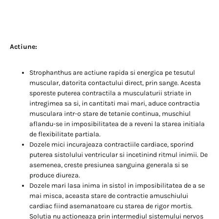
Actiune:
Strophanthus are actiune rapida si energica pe tesutul
muscular, datorita contactului direct, prin sange. Acesta
sporeste puterea contractila a musculaturii striate in
intregimea sa si, in cantitati mai mari, aduce contractia
musculara intr-o stare de tetanie continua, muschiul
aflandu-se in imposibilitatea de a reveni la starea initiala
de flexibilitate partiala.
Dozele mici incurajeaza contractiile cardiace, sporind
puterea sistolului ventricular si incetinind ritmul inimii. De
asemenea, creste presiunea sanguina generala si se
produce diureza.
Dozele mari lasa inima in sistol in imposibilitatea de a se
mai misca, aceasta stare de contractie amuschiului
cardiac fiind asemanatoare cu starea de rigor mortis.
Solutia nu actioneaza prin intermediul sistemului nervos