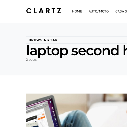
CLARTZ
HOME
AUTO/MOTO
CASA S
BROWSING TAG
laptop second
2 posts