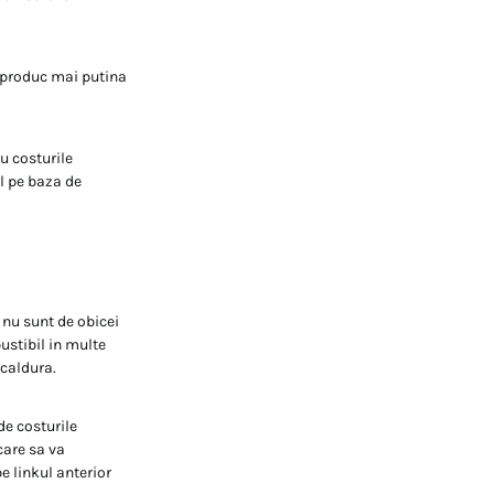
 produc mai putina
cu costurile
l pe baza de
 nu sunt de obicei
ustibil in multe
 caldura.
de costurile
care sa va
pe linkul anterior