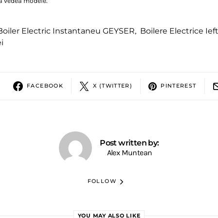
a vedea modele.
Boiler Electric Instantaneu GEYSER
,
Boilere Electrice Ief
i
FACEBOOK
X (TWITTER)
PINTEREST
Post written by:
Alex Muntean
FOLLOW
YOU MAY ALSO LIKE