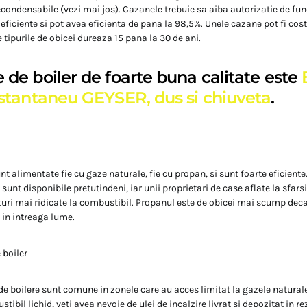
ondensabile (vezi mai jos). Cazanele trebuie sa aiba autorizatie de fun
 eficiente si pot avea eficienta de pana la 98,5%. Unele cazane pot fi cos
e tipurile de obicei dureaza 15 pana la 30 de ani.
 de boiler de foarte buna calitate este
instantaneu GEYSER, dus si chiuveta
.
nt alimentate fie cu gaze naturale, fie cu propan, si sunt foarte eficiente
sunt disponibile pretutindeni, iar unii proprietari de case aflate la sfars
turi mai ridicate la combustibil. Propanul este de obicei mai scump deca
 in intreaga lume.
 boiler
e boilere sunt comune in zonele care au acces limitat la gazele natura
ibil lichid, veti avea nevoie de ulei de incalzire livrat si depozitat in re