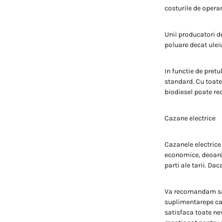
costurile de operar
Unii producatori d
poluare decat uleiu
In functie de pretu
standard. Cu toate
biodiesel poate red
Cazane electrice
Cazanele electrice 
economice, deoarec
parti ale tarii. Da
Va recomandam sa va
suplimentarepe car
satisfaca toate nevo