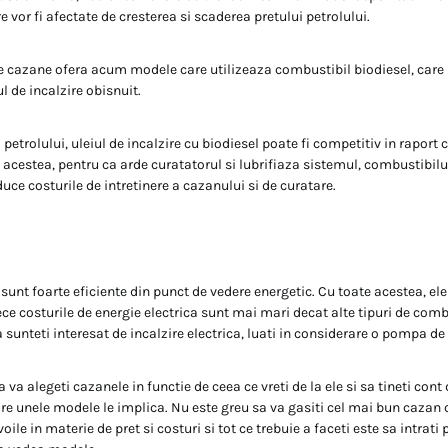
e vor fi afectate de cresterea si scaderea pretului petrolului.
e cazane ofera acum modele care utilizeaza combustibil biodiesel, care
l de incalzire obisnuit.
l petrolului, uleiul de incalzire cu biodiesel poate fi competitiv in raport 
 acestea, pentru ca arde curatatorul si lubrifiaza sistemul, combustibilu
uce costurile de intretinere a cazanului si de curatare.
sunt foarte eficiente din punct de vedere energetic. Cu toate acestea, ele
e costurile de energie electrica sunt mai mari decat alte tipuri de comb
ca sunteti interesat de incalzire electrica, luati in considerare o pompa de
 alegeti cazanele in functie de ceea ce vreti de la ele si sa tineti cont 
e unele modele le implica. Nu este greu sa va gasiti cel mai bun cazan 
ile in materie de pret si costuri si tot ce trebuie a faceti este sa intrati 