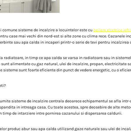
i comune sisteme de incalzire a locuintelor este cu
boilere electrice ieft
entru case mai vechi din nord-est si alte zone cu clima rece. Cazanele in
ierbinte sau apa calda in incaperi printr-o serie de tevi pentru incalzirea 
la radiatoare, in timp ce apa calda se varsa in radiatoare sau in sistemel
 sunt alimentate cu gaz natural, ulei de incalzire, propan, electricitate
le sisteme sunt foarte eficiente din punct de vedere energetic, cu o efici
eti?
mite sisteme de incalzire centrala deoarece echipamentul se afla intr-o
aspandita in intreaga casa. Cu toate acestea, spre deosebire de alte metod
un timp de intarziere intre pornirea cazanului si dispersarea caldurii.
lor produc abur sau apa calda utilizand gaze naturale sau ulei de incalzi