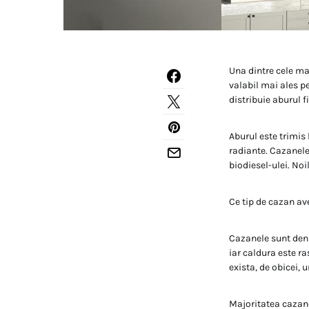
Una dintre cele ma
valabil mai ales p
distribuie aburul f
Aburul este trimis 
radiante. Cazanele
biodiesel-ulei. Noi
Ce tip de cazan av
Cazanele sunt denu
iar caldura este r
exista, de obicei, 
Majoritatea cazane