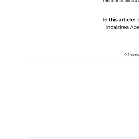
mentionat pentru 
In this article:
Incalzirea Ape
0 Shares