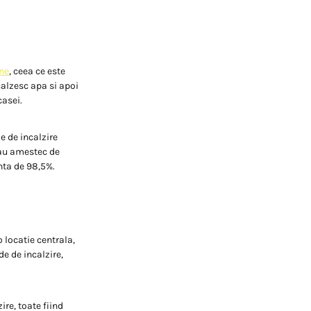
ine
, ceea ce este
calzesc apa si apoi
casei.
e de incalzire
 sau amestec de
enta de 98,5%.
 locatie centrala,
e de incalzire,
re, toate fiind