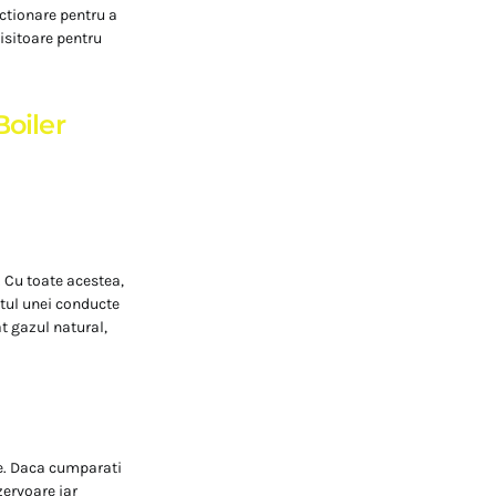
ctionare pentru a
tisitoare pentru
Boiler
. Cu toate acestea,
itul unei conducte
t gazul natural,
le. Daca cumparati
zervoare iar