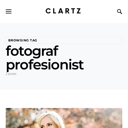
CLARTZ
BROWSING TAG
fotograf
profesionist
2 posts