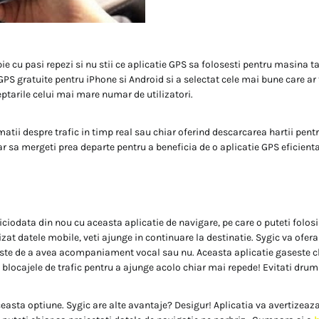
ie cu pasi repezi si nu stii ce aplicatie GPS sa folosesti pentru masina 
GPS gratuite pentru iPhone si Android si a selectat cele mai bune care ar 
ptarile celui mai mare numar de utilizatori.
atii despre trafic in timp real sau chiar oferind descarcarea hartii pentru
r sa mergeti prea departe pentru a beneficia de o aplicatie GPS eficient
iciodata din nou cu aceasta aplicatie de navigare, pe care o puteti folosi 
zat datele mobile, veti ajunge in continuare la destinatie. Sygic va ofera 
ste de a avea acompaniament vocal sau nu. Aceasta aplicatie gaseste ch
a blocajele de trafic pentru a ajunge acolo chiar mai repede! Evitati drum
ceasta optiune. Sygic are alte avantaje? Desigur! Aplicatia va avertizeaza