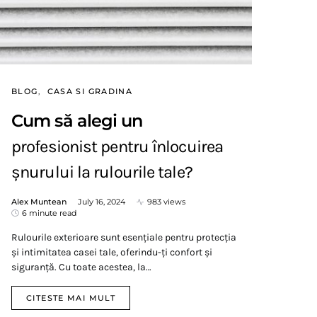
BLOG
CASA SI GRADINA
Cum să alegi un
profesionist pentru înlocuirea
șnurului la rulourile tale?
Alex Muntean
July 16, 2024
983 views
6 minute read
Rulourile exterioare sunt esențiale pentru protecția
și intimitatea casei tale, oferindu-ți confort și
siguranță. Cu toate acestea, la…
CITESTE MAI MULT