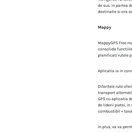
de sus. In partea 
destinatie si ora so
Mappy
MappyGPS Free nu m
consolida functiile
planificati rutele
Aplicatia ia in con
Diferitele rute ofe
transport alternat
GPS cu aplicatia d
de liderii pietei, 
combustibil + taxa)
In plus, va va perm