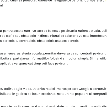
puteti chiar sa proiectati datele de navigatie pe parbriz. Cumpara si o
u!
pentru aceste rute live care se bazeaza pe situatia rutiera actuala. Utili
 de trafic sau obstacole in direct. Planul de calatorie va este intotdeauna
a pericolele, controalele, obstacolele sau accidentele!
e asemenea, asistenta vocala, permitandu-va sa va concentrati pe drum. 
ributia si partajarea informatiilor folosind simboluri simple. Si mai util: 
, aplicatia va spune cat timp veti face pe drum.
cu totii: Google Maps. Datorita retelei imense pe care Google a construit
ializata in gasirea de locuri excelente, restaurante populare si companii
neaza in continuare cand nu mai aveti date mobile. Urmati drumul indic