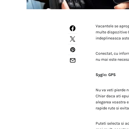
Vacantele se aprop
multe dispozitive 
indeplineasca aste
Conectat, cu inform
nu mai este necesa
Sygic: GPS
Nu va veti pierde n
Chiar daca ati epui
alegerea voastra e
rapide rute si evit
Puteti selecta si a