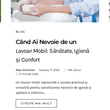
BLOG
Când Ai Nevoie de un
Lavoar Mobil: Sănătate, Igienă
și Confort
Alex Muntean
January 17, 2024
1.0K views
3 minute read
Un lavoar mobil reprezintă o soluție practică și
versatilă pentru satisfacerea nevoilor de igienă și
spălare a mâinilor…
CITESTE MAI MULT