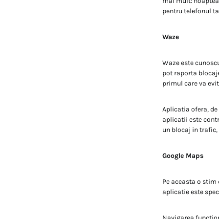
mai mult: noaptea 
pentru telefonul ta
Waze
Waze este cunoscut 
pot raporta blocaje
primul care va evit
Aplicatia ofera, d
aplicatii este cont
un blocaj in trafic
Google Maps
Pe aceasta o stim 
aplicatie este spec
Navigarea functio