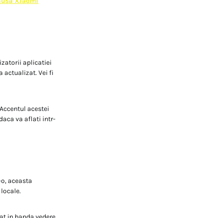
husa Xiaomi
zatorii aplicatiei
 actualizat. Vei fi
Accentul acestei
daca va aflati intr-
-o, aceasta
 locale.
at in banda vedere