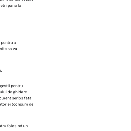
etri pana la
 pentru a
mite sa va
i.
ugestii pentru
ului de ghidare
curent serios fata
alatoriei (consum de
ostru folosind un