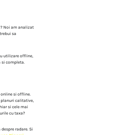
ta? Noi am analizat
trebui sa
 utilizare offline,
a si completa.
online si offline.
planuri calitative,
iar si cele mai
urile cu taxa?
 despre radare. Si