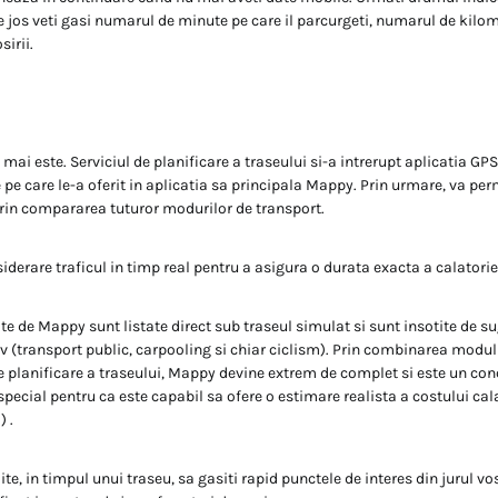
de jos veti gasi numarul de minute pe care il parcurgeti, numarul de kilom
sirii.
ai este. Serviciul de planificare a traseului si-a intrerupt aplicatia GPS
 pe care le-a oferit in aplicatia sa principala Mappy. Prin urmare, va per
 prin compararea tuturor modurilor de transport.
siderare traficul in timp real pentru a asigura o durata exacta a calatorie
rite de Mappy sunt listate direct sub traseul simulat si sunt insotite de s
iv (transport public, carpooling si chiar ciclism). Prin combinarea modul
e planificare a traseului, Mappy devine extrem de complet si este un con
in special pentru ca este capabil sa ofere o estimare realista a costului c
 .
ite, in timpul unui traseu, sa gasiti rapid punctele de interes din jurul v