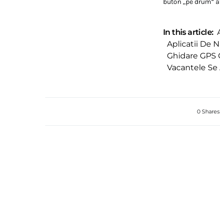
buton „pe drum” afi
In this article:
Aplicatii De 
Ghidare GPS C
Vacantele Se 
0 Shares