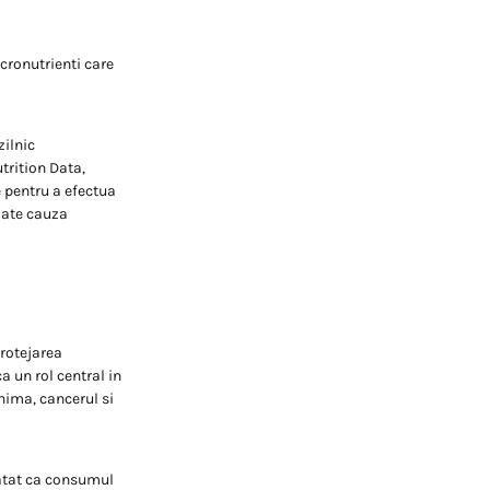
icronutrienti care
ilnic
trition Data,
 pentru a efectua
poate cauza
protejarea
a un rol central in
inima, cancerul si
tatat ca consumul