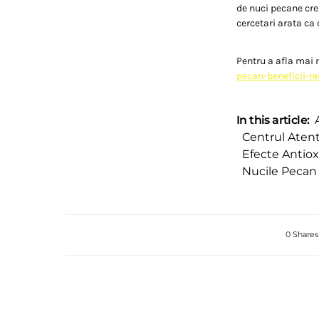
de nuci pecane cres
cercetari arata ca 
Pentru a afla mai 
pecan-beneficii-re
In this article:
Centrul Atent
Efecte Antio
Nucile Pecan 
0 Shares