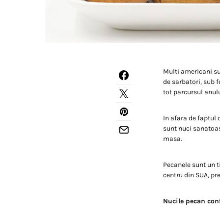
Multi americani sun
de sarbatori, sub 
tot parcursul anulu
In afara de faptul 
sunt nuci sanatoas
masa.
Pecanele sunt un ti
centru din SUA, pre
Nucile pecan cont