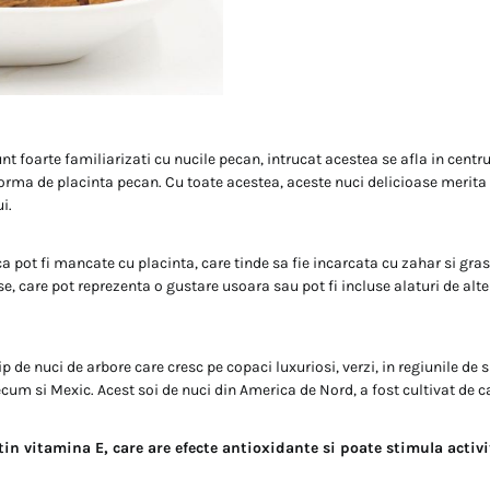
t foarte familiarizati cu nucile pecan, intrucat acestea se afla in centr
forma de placinta pecan. Cu toate acestea, aceste nuci delicioase merita 
i.
ca pot fi mancate cu placinta, care tinde sa fie incarcata cu zahar si gra
e, care pot reprezenta o gustare usoara sau pot fi incluse alaturi de alte
p de nuci de arbore care cresc pe copaci luxuriosi, verzi, in regiunile de 
cum si Mexic. Acest soi de nuci din America de Nord, a fost cultivat de c
in vitamina E, care are efecte antioxidante si poate stimula activ