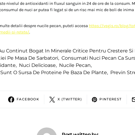
te nivelul de antioxidanti in fluxul sanguin in 24 de ore de la consum. M
consumul de nuci ar putea fi legat si de un risc mai mic de boli de inima 
multe detalii despre nucile pecan, puteti accesa
https://vegis.ro/blog/to
medii-si-retete/
.
Au Continut Bogat In Minerale Critice Pentru Crestere Si
iei Pe Masa De Sarbatori
,
Consumati Nuci Pecan Ca Sur
xidante
,
Nuci Delicioase
,
Nucile Pecan
,
Sunt O Sursa De Proteine ​​pe Baza De Plante
,
Previn Str
FACEBOOK
X (TWITTER)
PINTEREST
Post written by: