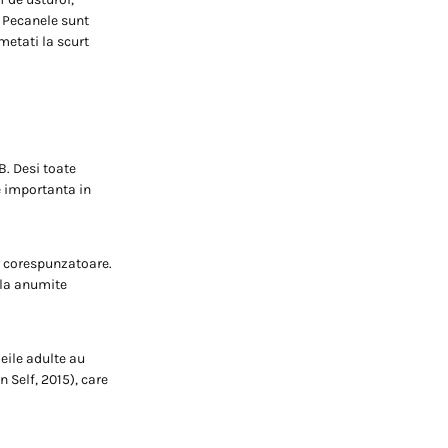
. Pecanele sunt
metati la scurt
. Desi toate
e importanta in
ra corespunzatoare.
 la anumite
eile adulte au
 Self, 2015), care