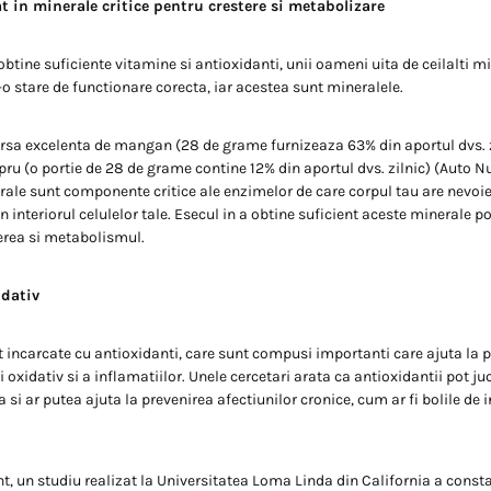
 in minerale critice pentru crestere si metabolizare
obtine suficiente vitamine si antioxidanti, unii oameni uita de ceilalti m
-o stare de functionare corecta, iar acestea sunt mineralele.
rsa excelenta de mangan (28 de grame furnizeaza 63% din aportul dvs. z
ru (o portie de 28 de grame contine 12% din aportul dvs. zilnic) (Auto Nu
rale sunt componente critice ale enzimelor de care corpul tau are nevoie
 in interiorul celulelor tale. Esecul in a obtine suficient aceste minerale 
erea si metabolismul.
idativ
 incarcate cu antioxidanti, care sunt compusi importanti care ajuta la 
 oxidativ si a inflamatiilor. Unele cercetari arata ca antioxidantii pot juc
si ar putea ajuta la prevenirea afectiunilor cronice, cum ar fi bolile de 
nt, un studiu realizat la Universitatea Loma Linda din California a cons