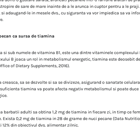
tropire de sare de mare inainte de a le arunca in cuptor pentru a le praji
, si adaugand-le in mesele dvs., cu siguranta va vor impiedica sa va info
e.
ecan ca sursa de tiamina
 si sub numele de vitamina B1, este una dintre vitaminele complexului B
ului B joaca un rol in metabolismul energetic, tiamina este deosebit d
Office of Dietary Supplements, 2016).
sa creasca, sa se dezvolte si sa se divizeze, asigurand o sanatate celula
 suficienta tiamina va poate afecta negativ metabolismul si poate duce
ice.
 barbatii adulti sa obtina 1,2 mg de tiamina in fiecare zi, in timp ce fem
e. Exista 0,2 mg de tiamina in 28 de grame de nuci pecane (Data Nutrition
i 12% din obiectivul dvs. alimentar zilnic.