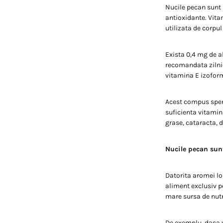
Nucile pecan sunt 
antioxidante. Vitam
utilizata de corpul
Exista 0,4 mg de al
recomandata zilnic
vitamina E izofor
Acest compus sperie
suficienta vitamin
grase, cataracta, d
Nucile pecan sunt
Datorita aromei lo
aliment exclusiv p
mare sursa de nutr
De exemplu, daca va