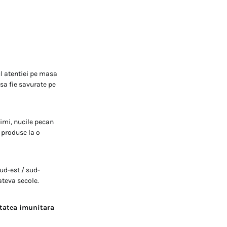
ul atentiei pe masa
sa fie savurate pe
simi, nucile pecan
 produse la o
sud-est / sud-
ateva secole.
itatea imunitara