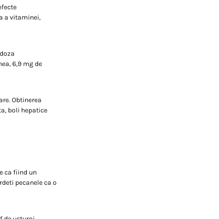
efecte
a a vitaminei,
 doza
nea, 6,9 mg de
lare. Obtinerea
a, boli hepatice
e ca fiind un
rdeti pecanele ca o
f de usturoi,