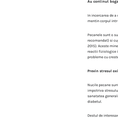
Au continut bogat
In incercarea de a 
mentin corpul intr
Pecanele sunt o su
recomandat) si cup
2015). Aceste mine
reactii fiziologice
probleme cu crest
Previn stresul ox
Nucile pecane sunt
impotriva stresului
sanatatea generala 
diabetul.
Destul de interesa