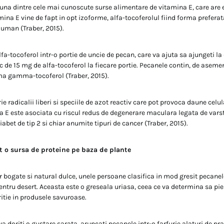
una dintre cele mai cunoscute surse alimentare de vitamina E, care are 
ina E vine de fapt in opt izoforme, alfa-tocoferolul fiind forma preferat
 uman (Traber, 2015).
fa-tocoferol intr-o portie de uncie de pecan, care va ajuta sa ajungeti la
 de 15 mg de alfa-tocoferol la fiecare portie. Pecanele contin, de aseme
ma gamma-tocoferol (Traber, 2015).
 radicalii liberi si speciile de azot reactiv care pot provoca daune celu
a E este asociata cu riscul redus de degenerare maculara legata de varst
iabet de tip 2 si chiar anumite tipuri de cancer (Traber, 2015).
 o sursa de proteine ​​pe baza de plante
r bogate si natural dulce, unele persoane clasifica in mod gresit pecanel
entru desert. Aceasta este o greseala uriasa, ceea ce va determina sa pie
itie in produsele savuroase.
 doriti o gustare sarata, aruncati pecanele intr-o farfurie alaturi de pra