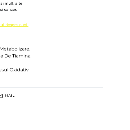
ai mult, alte
si cancer.
tul-despre-nuci-
 Metabolizare
,
sa De Tiamina
,
esul Oxidativ
MAIL