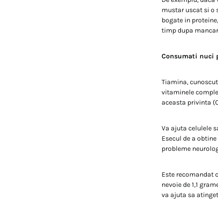
mustar uscat si o s
bogate in proteine
timp dupa mancar
Consumati nuci p
Tiamina, cunoscuta
vitaminele complex
aceasta privinta (
Va ajuta celulele 
Esecul de a obtine
probleme neurolog
Este recomandat ca
nevoie de 1,1 gram
va ajuta sa atinget