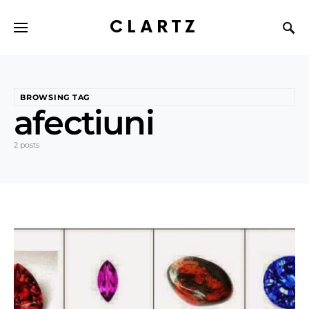
CLARTZ
BROWSING TAG
afectiuni
2 posts