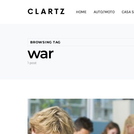
CLARTZ
HOME
AUTO/MOTO
CASA S
BROWSING TAG
war
1 post