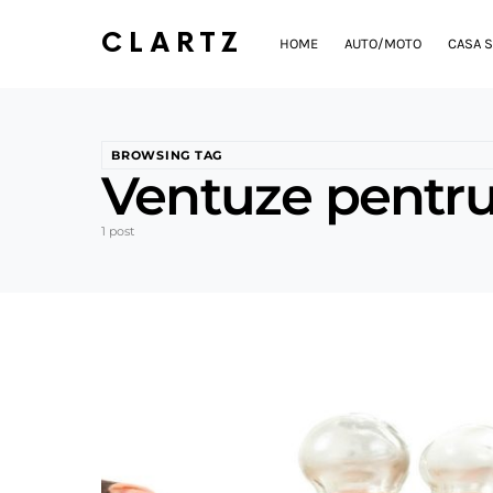
CLARTZ
HOME
AUTO/MOTO
CASA S
BROWSING TAG
Ventuze pentr
1 post