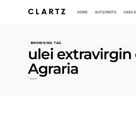
CLARTZ
HOME
AUTO/MOTO
CASA S
BROWSING TAG
ulei extravirgin
Agraria
1 post