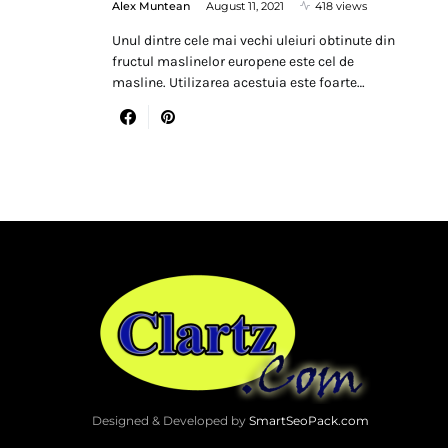
Alex Muntean
August 11, 2021
418 views
Unul dintre cele mai vechi uleiuri obtinute din
fructul maslinelor europene este cel de
masline. Utilizarea acestuia este foarte…
Designed & Developed by
SmartSeoPack.com