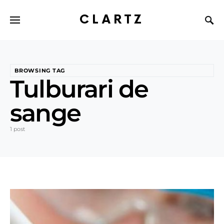
CLARTZ
BROWSING TAG
Tulburari de
sange
1 post