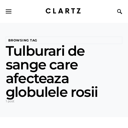
CLARTZ
BROWSING TAG
Tulburari de
sange care
afecteaza
globulele rosii
1 post