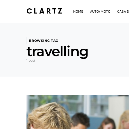
CLARTZ
HOME
AUTO/MOTO
CASA S
BROWSING TAG
travelling
1 post