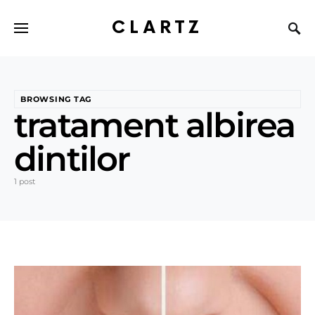
CLARTZ
BROWSING TAG
tratament albirea
dintilor
1 post