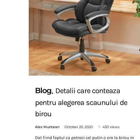
Blog
Detalii care conteaza
pentru alegerea scaunului de
birou
Alex Muntean
October 20, 2020
430 views
Dat fiind faptul ca petreci cel putin o ore la birou in