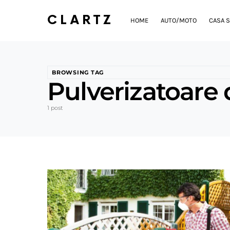
CLARTZ
HOME
AUTO/MOTO
CASA S
BROWSING TAG
Pulverizatoare 
1 post