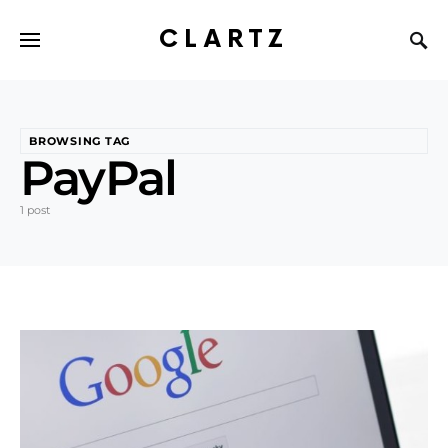
CLARTZ
BROWSING TAG
PayPal
1 post