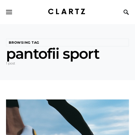
CLARTZ
BROWSING TAG
pantofii sport
1 post